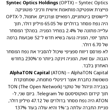
Syntec Optics Holdings
(OPTX)
– Syntec Optics
מייצרת אופטיקה מותאמת אישית ורכיבי פוטוניקה
ליישומים ביטחוניים, רפואיים וצרכניים. אתמול, ל-OPTX
היה נפח מסחר בדולרים של 65.05 מיליון דולר, תוך
עלייה מתונה של 2.4% במחיר המניה. במהלך המסחר
התוך יומי, המניה נגעה בשיא חדש ל־52 שבועות ברמה
של 6.70 דולר.
לא פורסם דיווח ספציפי שיכול להסביר את נפח המסחר
הגבוה. עם זאת, המניה זינקה ביותר מ־230% בחודש
האחרון בלבד.
AlphaTON Capital
(ATON)
– AlphaTON Capital
משמשת כחברת אוצר דיגיטלי מתמחה, שמתמקדת
בצבירה וניהול של טוקני TON (The Open Network)
תוך קידום האקוסיסטם של Telegram. ביום שני, ל-
ATON היה נפח מסחר בדולרים של 47.12 מיליון דולר,
מניית החברה עלתה ב־1% והיא עולה בעוד 137%