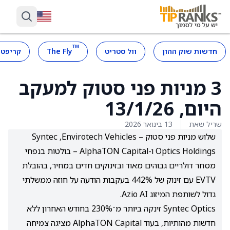
™
חדשות שוק ההון
וול סטריט
The Fly
קריפטו
3 מניות פני סטוק למעקב
היום, 13/1/26
שריל שאת
13 בינואר 2026
שלוש מניות פני סטוק – Envirotech Vehicles,‏ Syntec
Optics Holdings ו-AlphaTON Capital – בולטות בנפחי
מסחר דולריים גבוהים מאוד ובזינוקים חדים במחיר, בהובלת
EVTV עם זינוק של 442% בעקבות הודעה על חוזה ממשלתי
גדול לשותפת המיזוג Azio AI.
Syntec Optics זינקה ביותר מ־230% בחודש האחרון ללא
חדשות מהותיות, בעוד AlphaTON Capital מציגה צמיחה