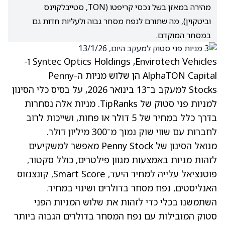
מהירה במאזן בשל נכסי קריפטו (TON, סטייבלקוינס
וביטקוין), מה שתורם לנפח מסחר גבוה ולעליות חדות גם
במסחר המוקדם.
Envirotech Vehicles,‏ Syntec Optics Holdings ו-
AlphaTON Capital הן שלוש מניות ה-Penny
Stocks למעקב ב־13 בינואר 2026, על בסיס כלי הסינון
למניות פני סטוק של TipRanks. מניות אלה נסחרות
בדרך כלל במחיר של 5 דולר או פחות, ושייכות לרוב
לחברות עם שווי שוק נמוך מ־300 מיליון דולר.
מנואל הסינון של Penny Stock מאפשר למשקיעים
לזהות מניות באמצעות מגוון פילטרים, כולל סקטור,
פוטנציאל עלייה למחיר היעד, Smart Score, קונצנזוס
האנליסטים, נפח מסחר בדולרים ושינוי במחיר.
השתמשנו בכלי כדי לזהות את שלוש המניות הפני
סטוק המובילות עם נפח המסחר בדולרים הגבוה ביותר