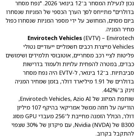
נכון לנעילת המסחר ב־12 בינואר 2026. "נפח מסחר
בדולרים" מתייחס לסך הערך הכספי של המניות שנסחרו
ביום מסוים, המחושב על ידי מספר המניות שנסחרו כפול
מחיר המניה.
Envirotech Vehicles
(EVTV)
– Envirotech
Vehicles מייצרת רכבים חשמליים ייעודיים נטולי
פליטות לציי רכב מסחריים, אוטובוסי תלמידים ושימושים
כבדים, במטרה להפחית עלויות ולעמוד בדרישות
סביבתיות. ב־12 בינואר, ל-EVTV היה נפח מסחר
בדולרים של 1.91 מיליארד דולר, בזמן שמחיר המניה
זינק ב־442%.
שותפת המיזוג של Envirotech Vehicles, Azio AI,
הודיעה על חוזה ממשל אמריקאי בהיקף 107 מיליון
דולר, הכולל הזמנה מחייבת ל־256 מעבדי GPU מסוג
B300 של Nvidia
(NVDA)
, עם פיקדון של 30% שצפוי
להתקבל בקרוב.