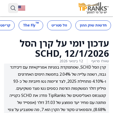
™
חדשות שוק ההון
וול סטריט
The Fly
קריפטו
עדכון יומי על קרן הסל
SCHD, 12/1/2026
שאלו סראף
12 בינואר 2026
קרן הסל SCHD, שמתמקדת במניות אמריקאיות עם דיבידנד
גבוה, רשמה עלייה של 2.04% בחמשת הימים האחרונים
ו-4.10% מתחילת 2025, לצד זרימות נטו חיוביות של כ-93
מיליון דולר המשקפות הזרמת כספים נטו מצד משקיעים.
קונצנזוס האנליסטים של TipRanks מדרג את SCHD כקנייה
מתונה עם מחיר יעד ממוצע של 31.03 דולר (אפסייד של
8.68%), והסמארט סקור של הקרן הוא 7, מה שמצביע על צפי