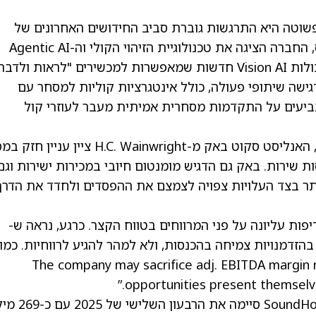
וטה היא התרגשות גוברת סביב החידושים האחרונים של
SoundHound. בתערוכת CES 2026 בלאס וגאס, החברה הציגה את טכנולוגיית הזיהוי הקולי וה-Agentic AI
מהדור הבא שלה, כולל פלטפורמת Amelia 7 ויכולות Vision AI חדשות שמאפשרות למכשירים "לראות ולדב
ישה שיתופי פעולה, כולל אינטגרציות קוליות למסחר עם
ב, שמצביעים על התקדמות מסחרית אמיתית מעבר לעוזרי קול
לאחר פגישות עם הנהלת SoundHound ב-CES, האנליסט סקוט באק מ-H.C. Wainwright ציין
 שירות. באק גם הדגיש מומנטום חיובי במכירות ישירות וגם
ותר בצד העלויות צפויה לצמצם את ההפסדים ולחדד את הדרך
ת עליונה על פני המרווחים בטווח הקצר. כרגע, נראה ש-
סיבית בהזדמנויות צמיחה בהכנסות, ולא למהר להגיע לרווחיות. כמו
The company may sacrifice adj. EBITDA margin near term 
opportunities present themselves
הגמישות הזו נתמכת על ידי מאזנים חזקים. SoundHound סיימ