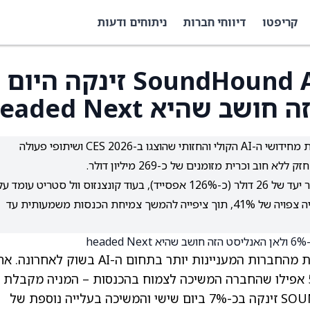
קריפטו
דיווחי חברות
ניתוחים ודעות
מדוע מניית SoundHound AI (SOUN) זינקה היום
זינוק במניית SoundHound AI מגיע על רקע התלהבות מחידושי ה-AI הקולי והחזותי שהוצגו ב-CES 2026 ושיתופי פעולה
ב וכרית מזומנים של כ-269 מיליון דולר.
האנליסט סקוט באק מעניק למניה דירוג קנייה עם מחיר יעד של 26 דולר (כ-126% אפסייד), בעוד קונצנזוס וול סטריט עומד ע
קנייה מתונה עם מחיר יעד ממוצע של 16.60 דולר ועלייה צפויה של 41%, תוך ציפייה להמשך צמיחת הכנסות משמעותית עד
היא אחת מהחברות המעניינות יותר בתחום ה-AI בשוק לאחרונ
שנה קשה ב-2025 – כשהמניה צנחה בערך 50% אפילו שהחברה המשיכה לצמוח בהכנסות – המניה מקבלת
מחדש תמיכה בתחילת 2026. בשבוע האחרון, SOUN זינקה בכ-7% ביום שישי והמשיכה בעלייה נוספת של