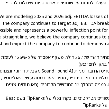
 פעולה לחתום על שותפויות אסטרטגיות שיכולות להגדיל
We are modeling 2025 and 2026 adj. EBITDA losses of
the company continues to target adj. EBITDA break
ssible and represents a powerful inflection point fo
 a straight line, we believe the company continues to p
על רקע זה, באק מעניק ל-SOUN דירוג קנייה, ומחיר היעד שלו, 26 דולר, משקף אפסייד של כ-126% לעומת
 באק, לחצו כאן)
אם מסתכלים צעד אחד אחורה על תמונת וול סטריט הרחבה, מניית SoundHound AI מקבלת דירו
יה מתונה, המבוסס על 5 המלצות קנייה ו-2 המלצות החזק. בינתיים, מחיר היעד הממוצע של האנליסטים,
תחזית מניית
כדי למצוא רעיונות טובים למניות AI שנסחרות בשוויים אטרקטיביים, בקרו בכלי של TipRanks בשם Best