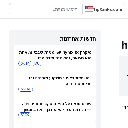
TipRanks.com
חדשות אחרונות
מיקרון או SK hynix: מניית שבבי AI אחת
היא מציאה, והשנייה יקרה מדי
SKHY
MU
ל
"משחקת באש": משקיע מזהיר לגבי
מניית אנבידיה
NVDA
שורטיסטים על ספייס אקס חוטפים מכה
ה. אחרי
— הנה מה שג'יי פי מורגן רואה בהמשך
SPCX