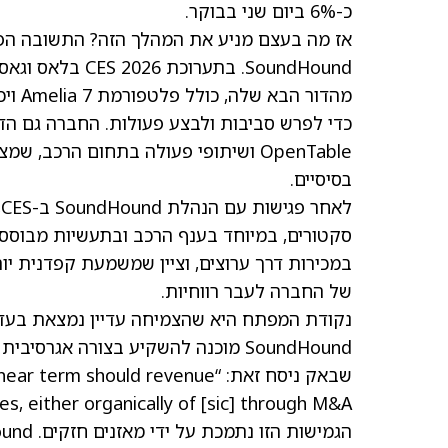
כ-6% ביום שני בבוקר.
אז מה בעצם מניע את המהלך הזה? התשובה הפש
כדי לפרש סביבות ולבצע פעולות. החברה גם הדג
OpenTable ושיתופי פעולה בתחום הרכ
בסיסיים.
סקטורים, במיוחד בענף הרכב ובתעשיות מבוססות
במכירות דרך ערוצים, וציין שמשמעת קפדנית י
של החברה לעבר רווחיות.
נקודת המפתח היא שהצמיחה עדיין נמצאת בעדיפו
SoundHound מוכנה להשקיע בצורה אגר
שבאק ניסח זאת: “should revenue
, either organically of [sic] through M&A.”