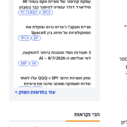
עסקת קורסור של ספייס אקס בשווי 60
מיליארד דולר עשויה להיסגר כבר בשבוע
הבא… אבל המותג Cursor עלול להיעלם
SPCX
PC:CURSO
ר"
מניית מעקב? ג'פריס גרופ שוקלת את
הספקולציות על מיזוג בין SpaceX
לטסלה
JEF
SPCX
3 תעודות הסל הטובות ביותר להשקעה,
 עניין חזק במספר
לפי אנליסט ה-AI – 8/7/2026
IWF
VV
שוק המניות היום: SPY ו-QQQ עלו לאחר
שדוח תעסוקה מאכזב שינה את ציפיות
הריבית
DIA
QQQ
עוד בחדשות השוק >
מניות מחשוב קוונטי מזנקות כשוושינגטון
בוחנת הגדלת המימון ב-68%
הכי נקראות
QBTS
IONQ
ה את הרבעון השלישי של 2025 עם כ-269 מיליון