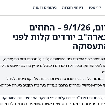
קריפטו
דיווחי חברות
ניתוחים ודעות
חדשות שוק המניות היום, 9/1/26 – החוזים
ארה"ב יורדים קלות לפני
התעסוקה
 הפתיחה לפני החלטת בית המשפט העליון על מכסים ודוח התעסוקה,
 ג'ונס התחזק, ובכל זאת המדדים המובילים עדיין בדרכם לשבוע של עלי
ה.
מגמת עלייה, בעוד שבורסות אירופה עולות על רקע ציפיות לגידול
וקי אסיה‑פסיפיק נסחרים ברובם בעליות בעקבות תקציב ביטחון אמריקא
רמת הפתיחה בבוקר יום שישי, כאשר השווקים המתינו להחלטה