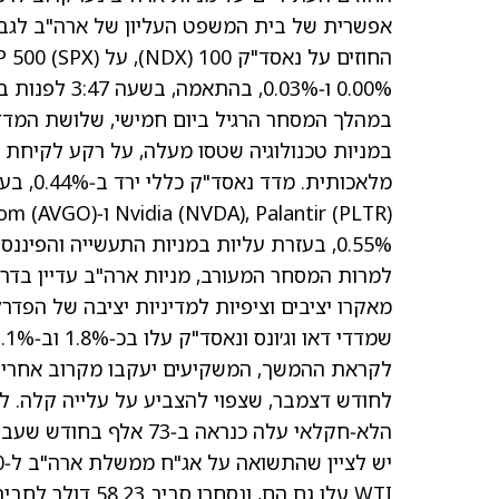
אפשרית של בית המשפט העליון של ארה"ב לגבי
0.00% ו‑0.03%, בהתאמה, בשעה 3:47 לפנות בוקר (EST) ב‑9 בינואר.
במהלך המסחר הרגיל ביום חמישי, שלושת המדדי
במניות טכנולוגיה שטסו מעלה, על רקע לקיחת רו
מלאכותי
(PLTR)
, Palantir
(NVDA)
Nvidia
ו‑Broadcom
(AVGO)
0.55%, בעזרת עליות במניות התעשייה והפיננסים, ומדד S&P 500 רשם עלייה זניחה של פחות מ‑0.01%.
למרות המסחר המעורב, מניות ארה"ב עדיין בדרך
שמדדי דאו וג׳ונס ונאסד"ק עלו בכ‑1.8% וב‑1.1%, בהתאמה.
לקראת ההמשך, המשקיעים יעקבו מקרוב אחרי ד
לחודש דצמבר, שצפוי להצביע על עלייה קלה. לפ
הלא‑חקלאי עלה כנראה ב‑73 אלף בחודש שעבר, ושיעור האבטלה ירד ל‑4.5%.