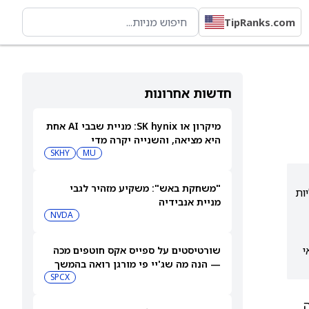
TipRanks.com
חדשות אחרונות
מיקרון או SK hynix: מניית שבבי AI אחת
היא מציאה, והשנייה יקרה מדי
SKHY
MU
"משחקת באש": משקיע מזהיר לגבי
ות
מניית אנבידיה
NVDA
י
שורטיסטים על ספייס אקס חוטפים מכה
— הנה מה שג'יי פי מורגן רואה בהמשך
SPCX