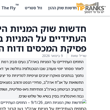
™
The Fly
חדשות שוק ההון
וול סטריט
העתידיים על המניות ב
פסיקת המכסים ודוח 
שריל שאת
9 בינואר 2026
החוזים העתידיים על המניות בארה"ב נעים סביב רמת
לאחר מסחר יומי מעורב שבו הטכנולוגיה נחלשה אך דאו
נתמך בנתונים מאקרו יציבים וציפיות למדיניות פד יציב
התשואות על אג"ח ארה"ב, מחירי הנפט והזהב נמצאים ב
בתקציב הביטחון בארה"ב ומתיחות גיאו‑פוליטית, ושו
גבוה ואינפלציה בסין בשיא של שלוש שנים.
החוזים העתידיים על מניות ארה"ב נעו קרוב ל