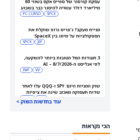
עסקת קורסור של ספייס אקס בשווי 60
מיליארד דולר עשויה להיסגר כבר בשבוע
הבא… אבל המותג Cursor עלול להיעלם
SPCX
PC:CURSO
מניית מעקב? ג'פריס גרופ שוקלת את
הספקולציות על מיזוג בין SpaceX
לטסלה
JEF
SPCX
3 תעודות הסל הטובות ביותר להשקעה,
לפי אנליסט ה-AI – 8/7/2026
IWF
VV
שוק המניות היום: SPY ו-QQQ עלו לאחר
שדוח תעסוקה מאכזב שינה את ציפיות
הריבית
DIA
QQQ
עוד בחדשות השוק >
מניות מחשוב קוונטי מזנקות כשוושינגטון
בוחנת הגדלת המימון ב-68%
הכי נקראות
QBTS
IONQ
גולמי
ם עלה