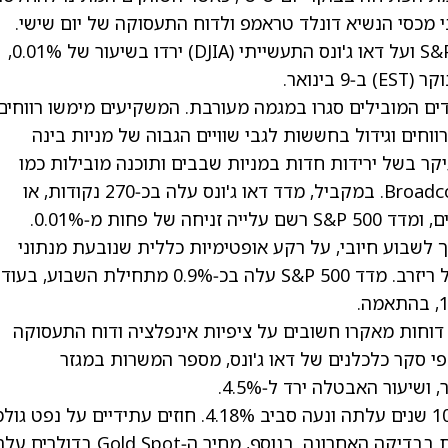
 מכסי הנשיא
דונלד טראמפ
ולדוח התעסוקה של יום שישי.
החוזים על נאסד"ק 100 (NDX), על S&P 500 (SPX) ועל דאו ג'ונס התעשייתי (DJIA) ירדו בשיעור של 0.01%,
ם המובילים סגרו במגמה מעורבת. המשקיעים מימשו רווחים
וחים וגידול בחששות לגבי שוויים הגבוה של מניות בינה
ת. מדד נאסד"ק כללי ירד ב‑0.44%, בעיקר בשל ירידות חדות במניות שבבים ותוכנה מובילות כמו
. במקביל, מדד דאו ג'ונס עלה בכ‑270 נקודות, או
 לשבוע חיובי, על רקע אופטימיות כללית שנובעת מנתוני
מאקרו יציבים וציפיות למדיניות יציבה של הפדרל ריזרב. מדד S&P 500 עלה בכ‑0.9% מתחילת השבוע, בעוד
וחות מאקרו חשובים על ציפיות אינפלציה ודוח התעסוקה
י סקר כלכלנים של דאו ג'ונס, מספר המשרות במגזר
יש לציין שהתשואה על אג"ח ממשלת ארה"ב ל‑10 שנים עלתה ונעה סביב 4.18%. חוזים עתידיים על נפט 
WTI עלו גם הם, ונסחרו סביב 58.23 דולר לחבית בבדיקה האחרונה. בנוסף, מחיר ה‑Gold Spot בדולרי