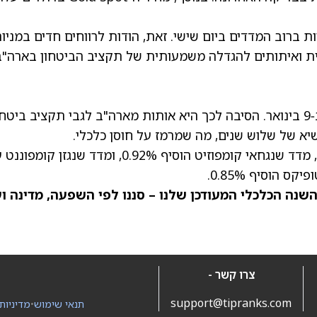
 ברוב המדדים ביום שישי. זאת, הודות לרווחים חדים במניו
ית ואיתותים להגדלה משמעותית של תקציב הביטחון בארה"ב
השווקים באסיה‑פסיפיק נסחרו ברובם בעליות ב‑9 בינואר. הסיבה לכך היא אותות מארה"ב לגבי תקציב ביטח
יא של שלוש שנים, מה שמרמז על חוסן כלכלי.
מדד האנג‑סנג של הונג קונג עלה ב‑0.32%. בסין, מדד שנגחאי קומפוזיט הוסיף 0.92%, ומדד שנגז
השנה הכלכלי
המעודכן שלנו – סננו לפי השפעה, מדינה וע
צרו קשר -
support@tipranks.com
תנאי שימוש
•
מדיניות