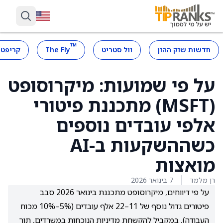
™
חדשות שוק ההון
וול סטריט
The Fly
קריפטו
על פי שמועות: מיקרוסופט
(MSFT) מתכננת פיטורי
אלפי עובדים נוספים
כשההשקעות ב-AI
מואצות
רן מלמד
7 בינואר 2026
על פי דיווחים, מיקרוסופט מתכננת בינואר 2026 סבב
פיטורים גדול נוסף של 11–22 אלף עובדים (5%–10% מכוח
העבודה), במקביל להקשחת מדיניות הנוכחות במשרדים, תוך