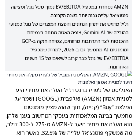
AMZN נסחרת במכפיל EV/EBITDA נמוך משל גוגל ומציעה
פוטנציאל עלייה גבוה יותר בשנה הקרובה.
ת'יל מדגיש את יתרון הנתונים והפצת המוצרים של גוגל כמנועי
ההובלה של Gemini AI, צופה האטה מתונה בצמיחת
ההכנסות לצד התרחבות מרווחים, צמיחה חזקה ב-GCP
ומומנטום AI מתמשך גם ב-2026, למרות שמכפיל
EV/EBITDA של גוגל כבר קרוב לשיאים של 15 השנים
האחרונות.
האנליסט של ג'פריז ברנט ת'יל העלה את מחירי היעד
למניות אמזון
(AMZN)
ואלפבית
(GOOGL)
ושמר על
המלצת “Buy” (קנייה), תוך שהוא מציין מומנטום
מתמשך בבינה המלאכותית בעסקי המחשוב בענן שלהן.
הוא העלה את מחיר היעד ל-AMZN מ-275 ל-300 דולר,
מה שמשקף פוטנציאל עלייה של 32.5%, כאשר הוא