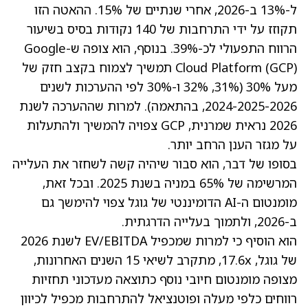
ל-13% ב-2026, אחרי שנתיים של 15%. ההאטה הזו
תקוזז על ידי התרחבות של 140 נקודות בסיס בשיעור
הרווח התפעולי לכ-39%. בנוסף, הוא צופה ש-Google
Cloud Platform (GCP) תמשיך לצמוח בקצב חזק של
מעל 30% (31%, 32% ו-30% לפי ההערכות לשנים
2024-2025-2026, בהתאמה). למרות שההערכה לשנת
2026 נראית שמרנית, GCP צפויה להמשיך ולהתעלות
על מגזר הענן הרחב יותר.
בסופו של דבר, הוא סבור שיהיה קשה לשחזר את העלייה
המרשימה של 65% במניה בשנת 2025. ובכל זאת,
מומנטום ה-AI הדומיננטי של גוגל צפוי להימשך גם
ב-2026, ולתמוך בעלייה הדרגתית.
הוא הוסיף כי למרות שמכפיל EV/EBITDA לשנת 2026
של גוגל, 17.6x, מתקרב לשיאי 15 השנים האחרונות,
מצופה מומנטום חיובי נוסף כתוצאה מעדכוני תחזיות
רווחים כלפי מעלה ופוטנציאל להתרחבות מכפיל לכיוון