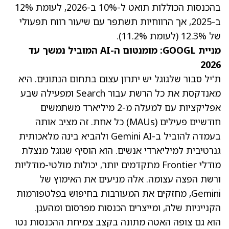
בהכנסות הכוללות תואט ל-10% ב-2026, לעומת 12%
ב-2025, אך הרווחיות תשתפר עם שיעור רווח תפעולי
של 12.3% (לעומת 11.2%).
מניית GOOGL: מומנטום ה-AI המוביל נמשך עד
2026
ת'יל סבור שלגוגל יש יתרון עצום בתחום הנתונים. היא
מאנדקסת את כל הרשת עבור Search ומפעילה שבע
אפליקציות עם למעלה מ-2 מיליארד משתמשים
חודשיים פעילים (MAUs) כל אחת. זה מציב אותה
בעמדה להוביל ב-Gemini AI ולהביא בינה מלאכותית
גנרטיבית למיליארדי אנשים. הוא הוסיף שגוגל מנצלת
מודלי Frontier מתקדמים יותר, יכולות מולטי-מודליות
ורשת הפצה עצומה. אלה מניעים את האימוץ של
Gemini, מחזקים את המעורבות בחיפוש בפלטפורמות
הקנייניות שלה, ומייצרים הכנסות מפרסום ומהענן.
הוא גם צופה האטה מתונה בקצב צמיחת
ההכנסות נטו