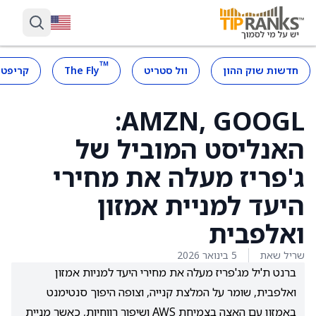
™
חדשות שוק ההון
וול סטריט
The Fly
קריפטו
AMZN, GOOGL:
האנליסט המוביל של
ג'פריז מעלה את מחירי
היעד למניית אמזון
ואלפבית
שריל שאת
5 בינואר 2026
ברנט ת'יל מג'פריז מעלה את מחירי היעד למניות אמזון
ואלפבית, שומר על המלצת קנייה, וצופה היפוך סנטימנט
באמזון עם האצה בצמיחת AWS ושיפור רווחיות, כאשר מניית