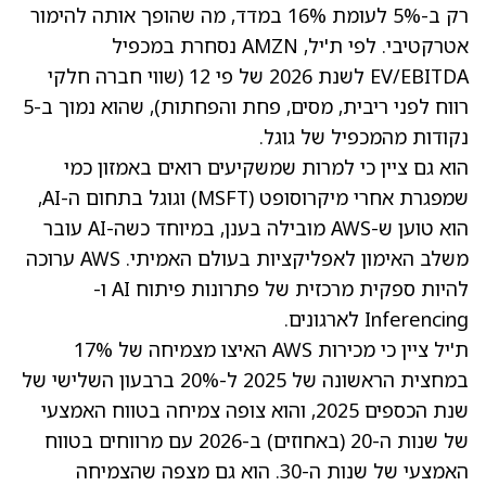
רק ב-5% לעומת 16% במדד, מה שהופך אותה להימור
אטרקטיבי. לפי ת'יל,
AMZN נסחרת במכפיל
EV/EBITDA לשנת 2026 של פי 12
(שווי חברה חלקי
רווח לפני ריבית, מסים, פחת והפחתות), שהוא נמוך ב-5
נקודות מהמכפיל של גוגל.
הוא גם ציין כי למרות שמשקיעים רואים באמזון כמי
שמפגרת אחרי מיקרוסופט
(MSFT)
וגוגל בתחום ה-AI,
הוא טוען ש-AWS מובילה בענן, במיוחד כשה-AI עובר
משלב האימון לאפליקציות בעולם האמיתי. AWS ערוכה
להיות ספקית מרכזית של פתרונות פיתוח AI ו-
Inferencing לארגונים.
ת'יל ציין כי
מכירות
AWS האיצו מצמיחה של 17%
במחצית הראשונה של 2025 ל-20% ברבעון השלישי של
שנת הכספים 2025, והוא צופה צמיחה בטווח האמצעי
של שנות ה-20 (באחוזים) ב-2026 עם מרווחים בטווח
האמצעי של שנות ה-30. הוא גם מצפה שהצמיחה