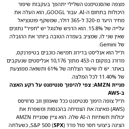
מצפה שהסנטימנט השלילי יתהפך בעקבות שיפור
היכולות בתחום ה-AI. עבור GOOGL, הוא העלה את
מחיר היעד מ-320 ל-365 דולר, שמשקף פוטנציאל
עלייה של 15.8%. הוא הדגיש שלגוגל יש "חפיר" נתונים
שאין שני לו, שמציב בעמדה הטובה ביותר את ההובלה
של Gemini.
ת'יל הוא אנליסט בדירוג חמישה כוכבים בטיפרנקס,
מדורג במקום ה-453 מתוך 10,176 אנליסטים שנעקבים
באתר. יש לו שיעור הצלחה של 61% ותשואה ממוצעת
של 11.40% לכל המלצה.
מניית AMZN: צפי להיפוך סנטימנט על רקע האצה
ב-AWS
ת'יל צופה היפוך סנטימנט ככל שאמזון ווב סרוויסס
(AWS) מאיצה את הצמיחה בהכנסות ומשפרת את
יכולות תשתיות ה-AI שלה. הוא ציין שמניית AMZN
הציגה ביצועי חסר מול מדד S&P 500 (
SPX
), כשעלתה