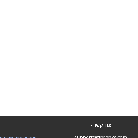
צרו קשר -
support@tipranks.com
תנאי שימוש
•
מדיניות