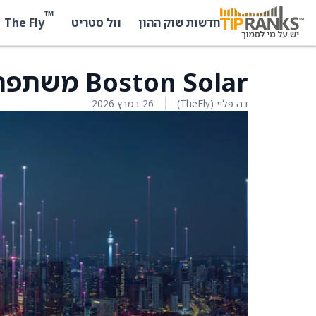
™
The Fly
חדשות שוק ההון
וול סטריט
Boston Solar משתפת פעולה עם Sunrite
דה פליי (TheFly)
26 במרץ 2026