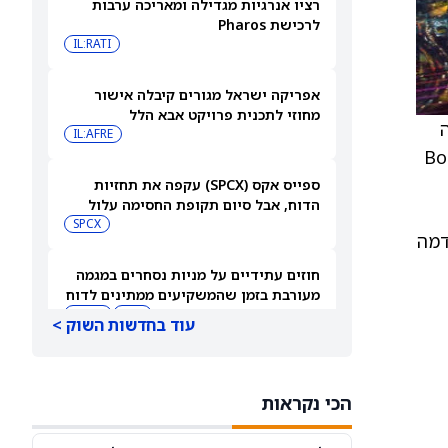
רציו אנרגיות מגדילה ומאריכה ערבות
לרכישת Pharos
IL:RATI
אפריקה ישראל מגורים קיבלה אישור
מחוזי לתכנית פרויקט אבא הלל
שה
IL:AFRE
תוף הפעולה מאחד בין המומחיות של Boston
ספייס אקס (SPCX) עקפה את תחזיות
הדוח, אבל סיום תקופת החסימה עלול
להפיל את המניה
SPCX
קדמה
חוזים עתידיים על מניות נסחרים במגמה
מעורבת בזמן שהמשקיעים ממתינים לדוח
התעסוקה של יולי
DIA
QQQ
עוד בחדשות השוק >
בעלי עניין קונים את הירידות ב-2 המניות
האלה — והאנליסטים מגבים את המהלך
הכי נקראות
CVNA
CSGP