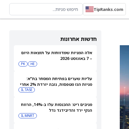
TipRanks.com
חדשות אחרונות
אלה המניות שמדווחות על תוצאות היום
– 7 באוגוסט 2026
PK
HE
עליות שערים בפתיחת המסחר בת”א:
מניות הגז מטפסות, נובה יורדת 2% אחרי
הדוחות
IL:TASE
מניבים ריט: ההכנסות עלו ב-14%, הרווח
הנקי ירד והדיבידנד גדל
IL:MNRT