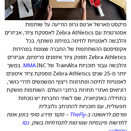
מיקסט מארשל ארטס גרופ הודיעה על שותפות
אסטרטגית עם Zebra Athletics לאספקת ציוד, אביזרים
והלבשה לאמנויות לחימה במיתוג משותף, בכל
אקוסיסטם ההשתתפות של החברה שצומח במהירות.
Zebra Athletics תספק ציוד אימונים פרימיום, אביזרים
והלבשה עבור תוכניות TrainAlta של
MMA
.INC. במשך
יותר מ-25 שנים Zebra Athletics מספקת ציוד אימונים
לאמנויות לחימה ופתרונות ריצוף המשמשים חדרי כושר,
דוג'ואים ואתרי תחרות ברחבי העולם. השותפות מושקת
בתחילה באוקיאניה, שם לשתי החברות יש נוכחות
תפעולית, עם תוכניות להתרחב גלובלית.
פורסם לראשונה ב-
TheFly
– מקור מידע סופי בזמן אמת
לחדשות פיננסיות שגורמות לתנודתיות בשוק.
נסו
עכשיו>>