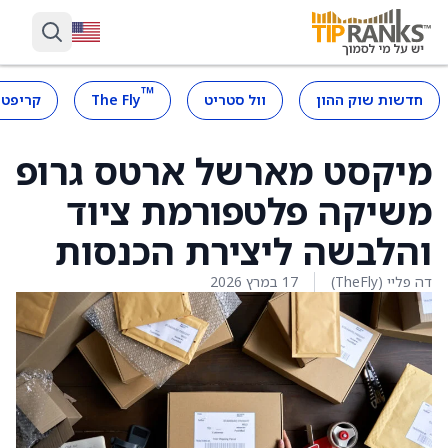
™
חדשות שוק ההון
וול סטריט
The Fly
קריפטו
מיקסט מארשל ארטס גרופ
משיקה פלטפורמת ציוד
והלבשה ליצירת הכנסות
דה פליי (TheFly)
17 במרץ 2026