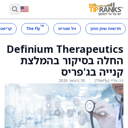
™
חדשות שוק ההון
וול סטריט
The Fly
קריפטו
Definium Therapeutics
החלה בסיקור בהמלצת
קנייה בג'פריס
דה פליי (TheFly)
30 בינואר 2026