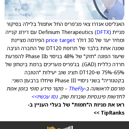
האנליסט אנדרו צאי מג'פריס החל אתמול בלילה בסיקור
מניית Definium Therapeutics (
DFTX
) עם דירוג קנייה
ומחיר יעד של 30 דולר
price target
הפירמה מציינת
שמנה אחת בלבד של תרופת DT120 של החברה הניבה
שיעור הפוגה "חזק" של 48% בניסוי Phase IIb להפרעת
חרדה כללית (GAD). בג'פריס מעריכים ברמת ביטחון של
65%-75% ש-DT120 תציג שוב יעילות "הטובה
בקטגוריה" בשני ניסויי Phase III שיחלו ברבעון השני.
פורסם לראשונה ב-
TheFly
– מקור מידע סופי בזמן אמת
לחדשות פיננסיות שוברות שוק.
נסו עכשיו>>
ראו את מניות ה"חמות" של בעלי העניין ב-
TipRanks >>