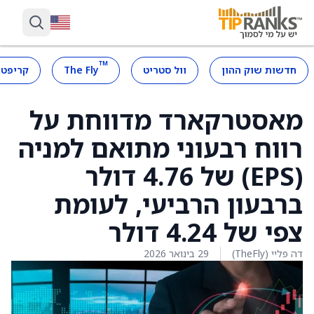
™
חדשות שוק ההון
וול סטריט
The Fly
קריפטו
מאסטרקארד מדווחת על
רווח רבעוני מתואם למניה
(EPS) של 4.76 דולר
ברבעון הרביעי, לעומת
צפי של 4.24 דולר
דה פליי (TheFly)
29 בינואר 2026