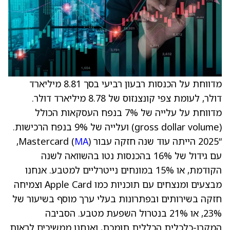
מדווחת על הכנסות רבעון רביעי בסך 8.81 מיליארד
דולר, לעומת צפי קונצנזוס של 8.78 מיליארד דולר.
מדווחת על עלייה של 7% בנפח העסקאות הכולל
(gross dollar volume) ועלייה של 9% בנפח הרכישות.
“2025 הייתה עוד שנה חזקה עבור Mastercard (
MA
),
עם גידול של 16% בהכנסות נטו בהשוואה לשנה
הקודמת, או 15% במונחים נייטרליים למטבע. אנחנו
מבצעים ומנצחים עם תוכניות כמו Apple Card וצמיחה
חזקה בשירותים ובפתרונות בעלי ערך מוסף בשיעור של
23%, או 21% בנטרול השפעת מטבע. הסביבה
המקרו-כלכלית הכללית תומכת, ואנחנו ממשיכים לראות