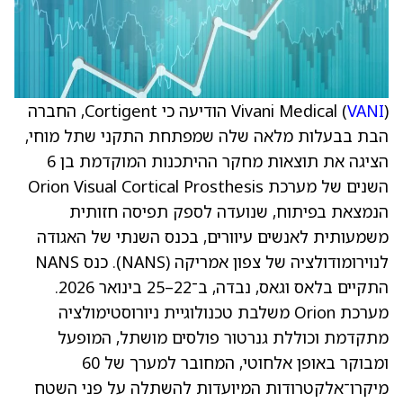
VANI
Vivani Medical (
) הודיעה כי Cortigent, החברה
הבת בבעלות מלאה שלה שמפתחת התקני שתל מוחי,
הציגה את תוצאות מחקר ההיתכנות המוקדמת בן 6
השנים של מערכת Orion Visual Cortical Prosthesis
הנמצאת בפיתוח, שנועדה לספק תפיסה חזותית
משמעותית לאנשים עיוורים, בכנס השנתי של האגודה
לנוירומודולציה של צפון אמריקה (NANS). כנס NANS
התקיים בלאס וגאס, נבדה, ב־22–25 בינואר 2026.
מערכת Orion משלבת טכנולוגיית ניורוסטימולציה
מתקדמת וכוללת גנרטור פולסים מושתל, המופעל
ומבוקר באופן אלחוטי, המחובר למערך של 60
מיקרו־אלקטרודות המיועדות להשתלה על פני השטח