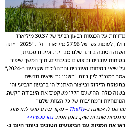
מדווחת על הכנסות רבעון רביעי של 30.37 מיליארד
דולר, לעומת צפי של 27.96 מיליארד דולר. “2025 הייתה
השנה הטובה ביותר שלנו מבחינת זמינות מכנית,
בטיחות עובדים וביצועים סביבתיים, תוך המשך שיפור
על שיאי בטיחות העובדים והתהליכים שקבענו ב-2024,”
אמר המנכ"ל ליין ריגס. “השגנו גם שיאים חדשים
בתפוקת הזיקוק ובייצור האתנול הן ברבעון הרביעי והן
בשנה כולה. ההישגים הללו משקפים את העבודה הקשה,
המומחיות והמחויבות של כל הצוות שלנו.”
פורסם לראשונה ב-
TheFly
– מקור מידע סופי לחדשות
פיננסיות שוברות שוק, בזמן אמת.
נסו עכשיו>>
ראו את המניות עם הביצועים הטובים ביותר היום ב-