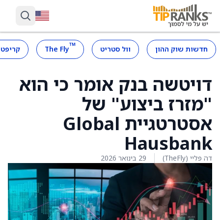
™
חדשות שוק ההון
וול סטריט
The Fly
קריפטו
דויטשה בנק אומר כי הוא
"מזרז ביצוע" של
אסטרטגיית Global
Hausbank
דה פליי (TheFly)
29 בינואר 2026