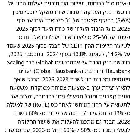
שאינם מול לקוחות. יעילות הון: תוכנית יעילות ההון של
דויטשה בנק העניקה הטבות שוות משקל לנכסי סיכון
(RWA) בהיקף מצטבר של 31 מיליארד אירו עד סוף
2025, מעל הגבול העליון של טווח היעד לסוף 2025
שעמד על 25-30 מיליארד אירו. יעילויות אלה תרמו
לשיעור הלימות ההון CET1 של הבנק בסוף 2025 שעמד
על 14.2%, לעומת 13.8% בסוף 2024. בנובמבר 2025,
דויטשה בנק הכריז על אסטרטגיית ‘Scaling the Global
Hausbank’ (הרחבת ה-Global Hausbank), יעדים
פיננסיים ומטרות הון לשנים 2026-2028. הבנק שואף
להאיץ יצירת ערך באמצעות צמיחה ממוקדת, משמעת
הונית קפדנית ומודל תפעולי ניתן להרחבה, ומציב יעד
לתשואה על ההון המוחשי לאחר מס (RoTE) של למעלה
מ-13% וליחס עלות/הכנסה של פחות מ-60% בשנת
2028. הבנק גם מתכנן להעלות את שיעור החלוקה
לבעלי המניות מ-50% ל-60% החל מ-2026, עם גמישות