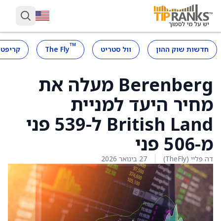
™
חדשות שוק ההון
וול סטריט
The Fly
קריפטו
Berenberg מעלה את
מחיר היעד למניית
British Land ל-539 פני
מ-506 פני
דה פליי (TheFly)
27 בינואר 2026