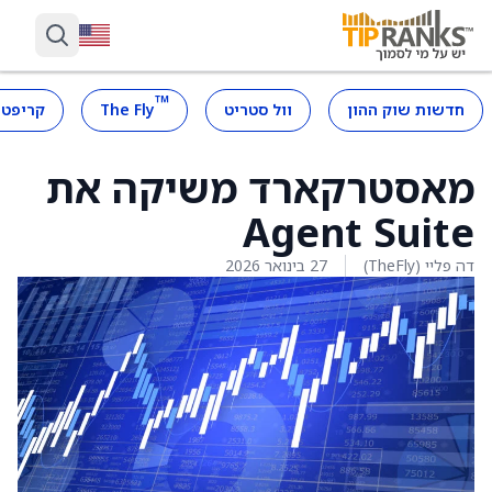
™
חדשות שוק ההון
וול סטריט
The Fly
קריפטו
מאסטרקארד משיקה את
Agent Suite
דה פליי (TheFly)
27 בינואר 2026