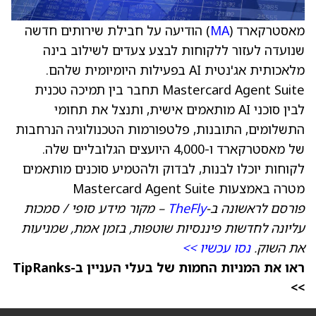
מאסטרקארד (
MA
) הודיעה על חבילת שירותים חדשה
שנועדה לעזור ללקוחות לבצע צעדים לשילוב בינה
מלאכותית אג'נטית AI בפעילות היומיומית שלהם.
Mastercard Agent Suite תחבר בין תמיכה טכנית
לבין סוכני AI מותאמים אישית, ותנצל את תחומי
התשלומים, התובנות, פלטפורמות הטכנולוגיה הנרחבות
של מאסטרקארד ו-4,000 היועצים הגלובליים שלה.
לקוחות יוכלו לבנות, לבדוק ולהטמיע סוכנים מותאמים
מטרה באמצעות Mastercard Agent Suite
פורסם לראשונה ב-
TheFly
– מקור מידע סופי / סמכות
עליונה לחדשות פיננסיות שוטפות, בזמן אמת, שמניעות
את השוק.
נסו עכשיו >>
ראו את המניות החמות של בעלי העניין ב-TipRanks
>>