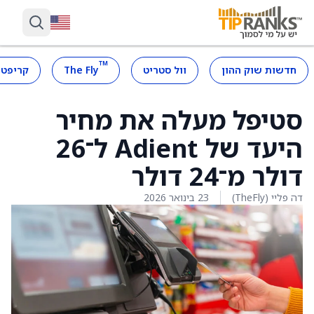
™
חדשות שוק ההון
וול סטריט
The Fly
קריפטו
סטיפל מעלה את מחיר
היעד של Adient ל־26
דולר מ־24 דולר
דה פליי (TheFly)
23 בינואר 2026