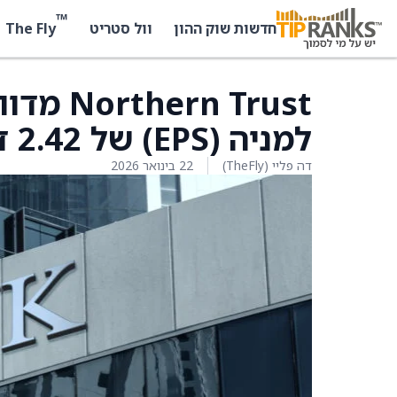
™
The Fly
חדשות שוק ההון
וול סטריט
n Trust
למניה (EPS) של 2.42 דולר, הקונצנזוס היה 2.35 דולר
דה פליי (TheFly)
22 בינואר 2026