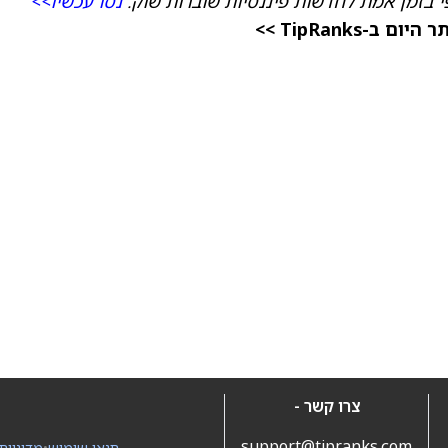
י בזמן אמת לחדשות פיננסיות שוברות שוק.
נסו עכשיו>>
TipRanks >>
צרו קשר -
support@tipranks.com
תנאי שימוש
•
מדיניות