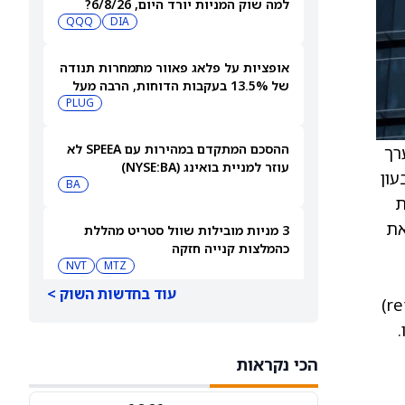
למה שוק המניות יורד היום, 6/8/26?
QQQ
DIA
אופציות על פלאג פאוור מתמחרות תנודה
של 13.5% בעקבות הדוחות, הרבה מעל
ההיסטוריה האחרונה
PLUG
ההסכם המתקדם במהירות עם SPEEA לא
חת על ערך
עוזר למניית בואינג (NYSE:BA)
64.79 דולר. מדווחת על יחס הלימות הון CET1 ברבעון
BA
ת
One No, וממצבות את
3 מניות מובילות שוול סטריט מהללת
כהמלצות קנייה חזקה
NVT
MTZ
עוד בחדשות השוק >
וליותר משתי נקודות לכל השנה, שתיהן בניכוי פריטים חריגים (notables). התשואה על ההון (return on equity)
למה מניית הפני סטוק סקייקורפ סולר
גרופ (PN) עולה היום?
PN
הכי נקראות
סיכויי פולימרקט: האם [UAA], ‏[WEN] ו-