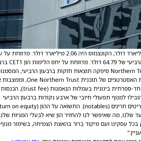
מדווחת על הכנסות ברבעון הרביעי בסך 2.14 מיליארד דולר, הקונצנזוס היה 2.06 מיליארד דולר. מדוו
מאזני למניה (book value per share) ברבעון הרביעי של 
) סיפקה תוצאות חזקות ברבעון הרביעי, המסמנו
שנה נוספת של ביצוע מוצלח של סדרי העדיפויות האסטרטגיים של תוכנית rthern Trust
החברה להמשך ביצועים טובים ב-2026. צמיחה חד-ספרתית בינונית בעמלות הנאמנות (trust fee), הכנסות
ובילו למנוף תפעולי חיובי של ארבע נקודות ברבעון הרביעי
 שלנו, מה שאיפשר לנו להחזיר הון שיא לבעלי המניות שלנו.
כל עסקינו ועם מיקוד ברור בהאצת הצמיחה, בשימור מנוף
יין.”