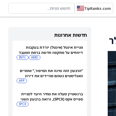
TipRanks.com
חדשות אחרונות
מניית אינטל (אינטל) יורדת בעקבות
דיווחים על מתקפה חדשה ברמת המעבד
INTC
AMD
“הרבעון הזה שינה את הסיפור,” אומרים
האנליסטים כשהם מורידים את דירוג
מניית AppLovin (APP) ומקצצים את
APP
מחיר היעד ביותר מ-35%
ברנשטיין מעלה את מחיר היעד למניית
ספייס אקס (SPCX), ורואה ברבעון השני
"חיובי נטו"
SPCX