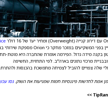
ice
שמשקף אפסייד של 45%. האנליסט מציין בפני המשקיעים במזכר מחקר כי Orion מספקת 
בטון בקנה מידה גדול. הפירמה אומרת שהחברה היא מוטת-תח
בניית מרכזי נתונים בארה"ב. לפי התחזית, החשיפה
ושיפור הכיוון התפעולי שלה צפויים להוביל לצמיחה מתמשכת בהכנסות ולהתרח
מן אמת לחדשות פיננסיות חמות שמניעות את השוק.
נסו עכשי