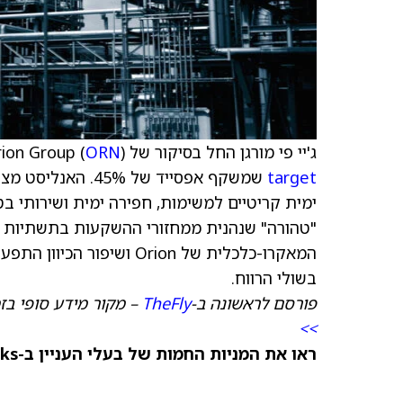
ג'יי פי מורגן החל בסיקור של Orion Group (
) עם דירוג קנייה (Overweight) ומחיר יעד של 16 דולר
ORN
target
ימית קריטיים למשימות, חפירה ימית ושירותי 
"טהורה" שנהנית ממחזורי ההשקעות בתשתיות וב
המאקרו-כלכלית של Orion 
בשולי הרווח.
פורסם לראשונה ב-
TheFly
– מקור מידע סופי בז
>>
ראו את המניות החמות של בעלי העניין ב-TipRanks >>