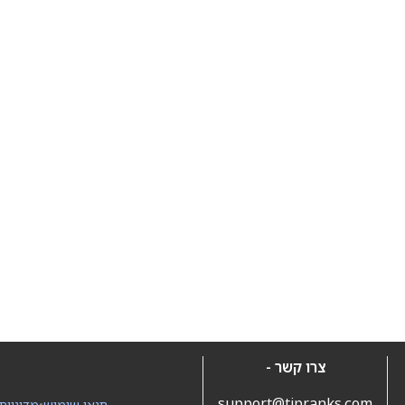
צרו קשר -
support@tipranks.com
תנאי שימוש
•
מדיניות