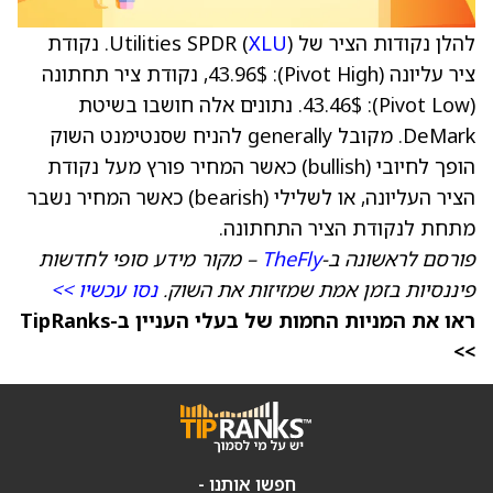
להלן נקודות הציר של Utilities SPDR (
XLU
). נקודת
ציר עליונה (Pivot High): 43.96$, נקודת ציר תחתונה
(Pivot Low): 43.46$. נתונים אלה חושבו בשיטת
DeMark. מקובל generally להניח שסנטימנט השוק
הופך לחיובי (bullish) כאשר המחיר פורץ מעל נקודת
הציר העליונה, או לשלילי (bearish) כאשר המחיר נשבר
מתחת לנקודת הציר התחתונה.
פורסם לראשונה ב-
TheFly
– מקור מידע סופי לחדשות
פיננסיות בזמן אמת שמזיזות את השוק.
נסו עכשיו >>
ראו את המניות החמות של בעלי העניין ב-TipRanks
>>
חפשו אותנו -