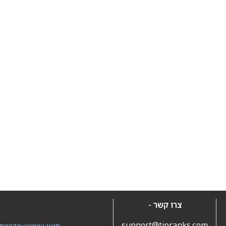
צרו קשר -
support@tipranks.com
תנאי שימוש
•
מדיניות