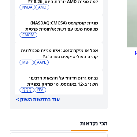
למה מניית AMD יורדת היום, 7.8.26?
NVDA
AMD
מניית קומקאסט (NASDAQ:CMCSA)
מטפסת מעט עם רשת אלחוטית פרטית
CMCSA
אפל או מיקרוסופט: איזו מניית טכנולוגיה
קונים הפוליטיקאים בארה"ב?
MSFT
AAPL
נביוס גרופ תדווח על תוצאות הרבעון
השני ב-12 באוגוסט. מי מחזיק במניית
QQQ
EFA
[NBIS]?
עוד בחדשות השוק >
למה מניות מיקרון טכנולוג'י ו-SanDisk
ירדו היום — ומה וול סטריט מצפה
שיקרה בהמשך
MU
SNDK
הכי נקראות
ארצ'ר אבייישן תדווח על תוצאות הרבעון