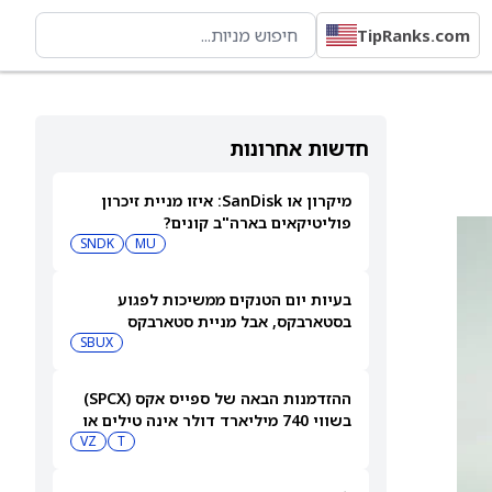
TipRanks.com
חדשות אחרונות
מיקרון או SanDisk: איזו מניית זיכרון
פוליטיקאים בארה"ב קונים?
SNDK
MU
בעיות יום הטנקים ממשיכות לפגוע
בסטארבקס, אבל מניית סטארבקס
(NASDAQ:SBUX) עולה בכל זאת
SBUX
ההזדמנות הבאה של ספייס אקס (SPCX)
בשווי 740 מיליארד דולר אינה טילים או
בינה מלאכותית
T
VZ