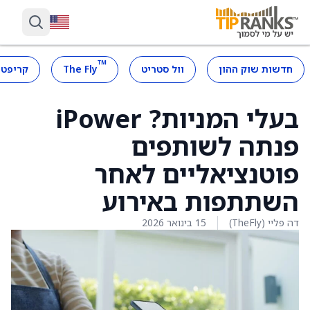
™
חדשות שוק ההון
וול סטריט
The Fly
קריפטו
בעלי המניות? iPower
פנתה לשותפים
פוטנציאליים לאחר
השתתפות באירוע
דה פליי (TheFly)
15 בינואר 2026