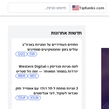
TipRanks.com
חדשות אחרונות
החוזים העתידיים על המניות בארה"ב
עולים בזמן שהמשקיעים ממתינים
לדוחות נוספים
DIA
QQQ
למה מניות סנדיסק ו-Western Digital
יורדות במסחר המאוחר — ומה וול סטריט
צופה בהמשך
WDC
SNDK
3 מניות מתחת ל-10 דולר עם אפסייד חזק
שכדאי לשקול, לפי אנליסטים
TDUP
SOUN