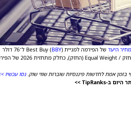
חיר היעד
של הפירמה למניית Best Buy (
BBY
) ל־76 דולר
מ־82 דולר, וממשיך להמליץ על המניה בדירוג החזק / Equal Weight (החזק), כחלק
 בזמן אמת לחדשות פיננסיות שוברות שווי שוק.
נסו עכשיו >>
TipRanks >>