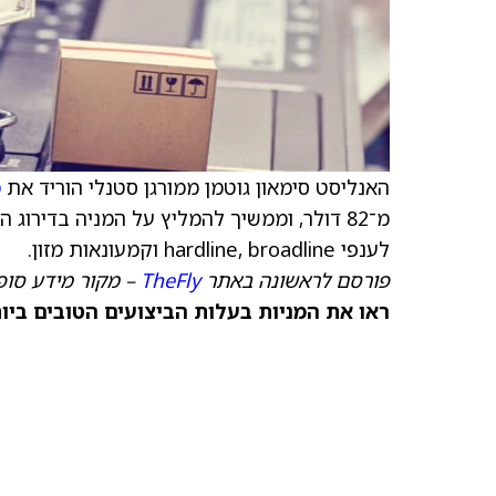
האנליסט סימאון גוטמן ממורגן סטנלי הוריד את
מ
לענפי hardline, broadline וקמעונאות מזון.
פורסם לראשונה באתר
TheFly
– מקור מידע סופי
ראו את המניות בעלות הביצועים הטובים ביותר היום ב-