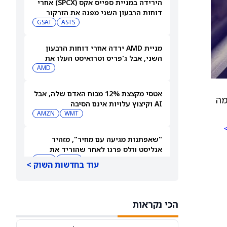
הירידה במניית ספייס אקס (SPCX) אחרי
דוחות הרבעון השני מפנה את הזרקור
ASTS
לקרנות סל חלל עם חשיפה גבוהה
GSAT
מניית AMD ירדה אחרי דוחות הרבעון
השני, אבל ג'פריס וטרואיסט העלו את
מחירי היעד. הנה הסיבה
AMD
אטסי מקצצת 12% מכוח האדם שלה, אבל
 מתחזית 2026 של הפירמה
AI וקיצוץ עלויות אינם הסיבה
AMZN
WMT
"שאפתנות מגיעה עם מחיר", מזהיר
אנליסט וולס פרגו לאחר שהוריד את
NVDA
מחיר היעד למניית אנבידיה (אנבידיה)
SPCX
עוד בחדשות השוק >
דוח הרווחים של ווסטרן דיגיטל: מניית
ווסטרן דיגיטל יורדת ב-10% למרות
הכי נקראות
תוצאות כספיות חזקות
WDC