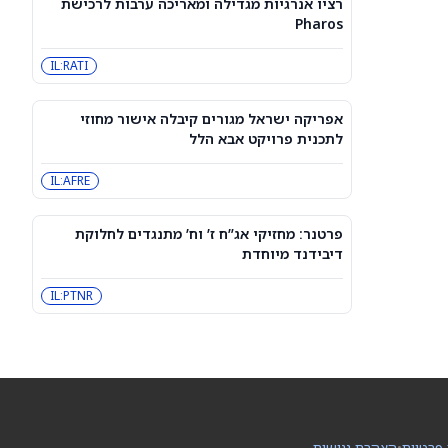
רציו אנרגיות מגדילה ומאריכה ערבות לרכישת
3 מניות דיבידנד אריסטוקרט בדירוג
Pharos
קנייה חזקה שכדאי לקנות עכשיו כדי
לקבל תשלום בספטמבר — 8/7/26
CVX
JNJ
IL:RATI
מניית פורד (NYSE:F) עולה, אך עולים
ספקות לגבי ה-Fathom
אפריקה ישראל מגורים קיבלה אישור מחוזי
F
לתכנית פרויקט אבא הלל
IL:AFRE
3 מניות ה-AI הטובות ביותר עם פוטנציאל
אפסייד של יותר מ-80%, לפי אנליסטים
INOD
AIOT
פרטנר: מחזיקי אג”ח ז’ וח’ מתנגדים לחלוקת
דיבידנד מיוחדת
סוכני AI ממשיכים לפרוץ לחברות, אבל
אף אחד לא יודע את מי לתבוע
IL:PTNR
PC:ANTPQ
META
האופציות של ASTS מתמחרות תנודה של
13.9% סביב הדוח – איך זה משתווה
להיסטוריה?
ASTS
 פרטיות
•
הצהרת נגישות