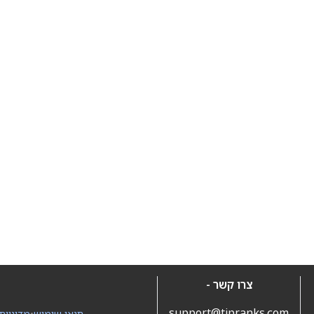
צרו קשר -
support@tipranks.com
תנאי שימוש
•
מדיניות