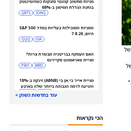
מניות מחשוב קוונטי מזנקות כשוושינגטון
בוחנת הגדלת המימון ב-68%
QBTS
IONQ
המניות המובילות בעליות במדד S&P 500
היום, 7.8.26
QQQ
DIA
שהתיר מכירות של שבבי H200 של
האם העסקה בבריטניה מבשרת צרות?
מניית פאראמונט סקיידנס
של
(NASDAQ:PSKY) עלתה בכל זאת
WBD
PSKY
מניית אייר בי.אן.בי (ABNB) זינקה ב-18%
"
והגיעה לרמה הגבוהה ביותר שלה בארבע
שנים
ABNB
AIRBNB
עוד בחדשות השוק >
בורגר קינג (QSR) עוקפת את וונדי'ס
והופכת לרשת ההמבורגרים השנייה
הכי נקראות
בגודלה בארה"ב
MCD
QSR