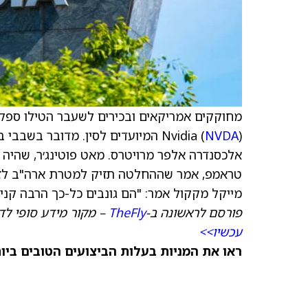
מחוקקים אמריקאים ובכירים לשעבר הטילו ספק
NVDA
Nvidia (
) המיועדים לסין. מדובר בשבבי
אלכסנדרה אלפר מרויטרס. מאט פוטינג׳ר, שהיה י
טראמפ
, אמר שההחלטה תזיק למטרת ארה"ב לזכו
מייקל מקקול אמר: "הם גונבים כל-כך הרבה קניין
פורסם לראשונה ב-
TheFly
– מקור מידע סופי לד
עכשיו>>
ראו את המניות בעלות הביצועים הטובים ביותר היום ב-