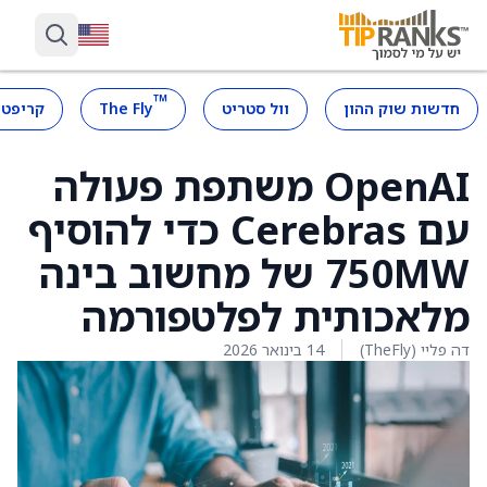
™
חדשות שוק ההון
וול סטריט
The Fly
קריפטו
OpenAI משתפת פעולה
עם Cerebras כדי להוסיף
750MW של מחשוב בינה
מלאכותית לפלטפורמה
דה פליי (TheFly)
14 בינואר 2026