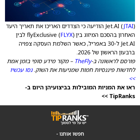
JTAI
Jet.AI (
) הודיעה כי הצדדים האריכו את תאריך היעד
האחרון בהסכם המיזוג בין flyExclusive (
FLYX
) לבין
Jet.AI ל-30 באפריל, כאשר השלמת העסקה צפויה
ברבעון הראשון של 2026.
פורסם לראשונה ב-
TheFly
– מקור מידע סופי בזמן אמת
לחדשות פיננסיות חמות שמניעות את השוק.
נסו עכשיו
>>
ראו את המניות המובילות בביצועיהן היום ב-
TipRanks >>
חפשו אותנו -