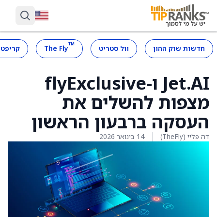
™
חדשות שוק ההון
וול סטריט
The Fly
קריפטו
Jet.AI ו-flyExclusive
מצפות להשלים את
העסקה ברבעון הראשון
דה פליי (TheFly)
14 בינואר 2026