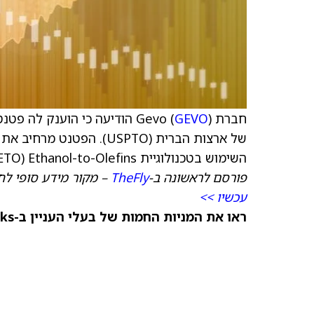
חברת Gevo (
GEVO
של ארצות הברית (USPTO). ה
השימוש בטכנולוגיית Ethanol-to-Olefins‏ (ETO) לייצור דלקים.
פורסם לראשונה ב-
TheFly
– מקור מידע סופי לח
עכשיו >>
ראו את המניות החמות של בעלי העניין ב-TipRanks >>