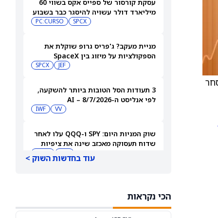
עסקת קורסור של ספייס אקס בשווי 60
מיליארד דולר עשויה להיסגר כבר בשבוע
הבא… אבל המותג Cursor עלול להיעלם
SPCX
PC:CURSO
מניית מעקב? ג'פריס גרופ שוקלת את
הספקולציות על מיזוג בין SpaceX
לטסלה
JEF
SPCX
ני המסחר
3 תעודות הסל הטובות ביותר להשקעה,
לפי אנליסט ה-AI – 8/7/2026
IWF
VV
שוק המניות היום: SPY ו-QQQ עלו לאחר
שדוח תעסוקה מאכזב שינה את ציפיות
הריבית
DIA
QQQ
עוד בחדשות השוק >
מניות מחשוב קוונטי מזנקות כשוושינגטון
בוחנת הגדלת המימון ב-68%
הכי נקראות
QBTS
IONQ