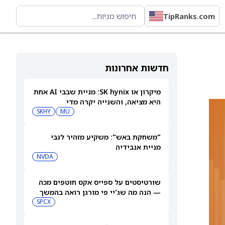
TipRanks.com
חדשות אחרונות
מיקרון או SK hynix: מניית שבבי AI אחת
היא מציאה, והשנייה יקרה מדי
SKHY
MU
"משחקת באש": משקיע מזהיר לגבי
מניית אנבידיה
NVDA
שורטיסטים על ספייס אקס חוטפים מכה
— הנה מה שג'יי פי מורגן רואה בהמשך
SPCX