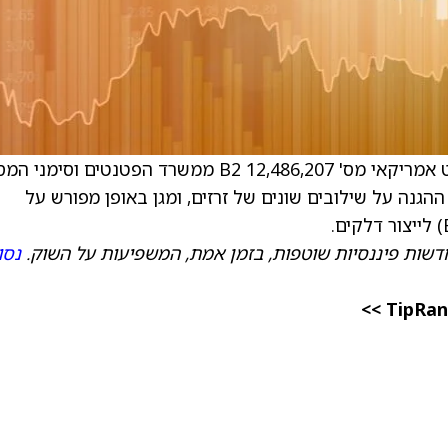
) הודיעה כי הוענק לה פטנט אמריקאי מס' 12,486,207 B2 ממשרד הפטנטים וסימ
פטנט מרחיב את ההגנה על שילובים שונים של זרזים, ומגן באופן מפורש על
דשות פיננסיות שוטפות, בזמן אמת, המשפיעות על השוק.
נסו