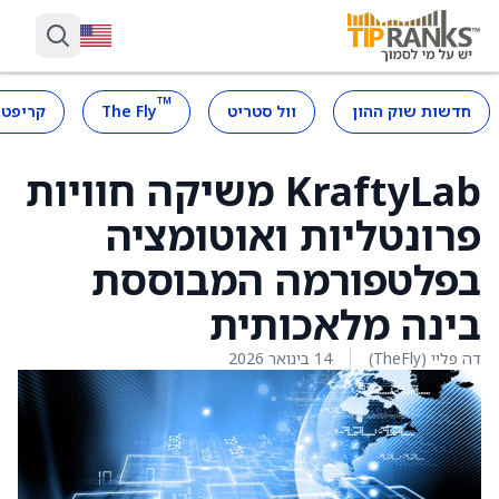
™
חדשות שוק ההון
וול סטריט
The Fly
קריפטו
KraftyLab משיקה חוויות
פרונטליות ואוטומציה
בפלטפורמה המבוססת
בינה מלאכותית
דה פליי (TheFly)
14 בינואר 2026