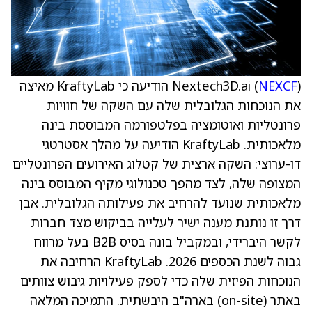
NEXCF
Nextech3D.ai (
) הודיעה כי KraftyLab מאיצה
את הנוכחות הגלובלית שלה עם השקה של חוויות
פרונטליות ואוטומציה בפלטפורמה המבוססת בינה
מלאכותית. KraftyLab הודיעה על מהלך אסטרטגי
דו-ערוצי: השקה ארצית של קטלוג האירועים הפרונטליים
המצופה שלה, לצד מהפך טכנולוגי מקיף המבוסס בינה
מלאכותית שנועד להרחיב את פעילותה הגלובלית. אבן
דרך זו נותנת מענה ישיר לעלייה בביקוש מצד חברות
לקשר היברידי, ובמקביל בונה בסיס B2B בעל מרווח
גבוה לשנת הכספים 2026. KraftyLab הרחיבה את
הנוכחות הפיזית שלה כדי לספק פעילויות גיבוש צוותים
באתר (on-site) בארה"ב היבשתית. התמיכה המלאה