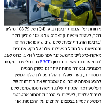
מדווחת על הכנסות רבעון רביעי (Q4) של 108.79 מיליון
דולר, לעומת ציפיות קונצנזוס של 103.3 מיליון דולר.
“ברבעון הזה, התוצאות שלנו שוב שיקפו את החוסן
והגמישות של מודל הפעילות שלנו על רקע אתגרים
מאקרו-כלכליים מתמשכים,” אמר מנכ"ל CPH, ברוס יאנג.
“נפחי עבודות שאיבת הבטון (
BBCP
) היו חלשים בסקטור
המגורים, ובמידה פחותה יותר גם בשוק הבנייה
המסחרית, בעוד שפלח ניהול הפסולת שלנו המשיך
להציג צמיחה יציבה, מה שממחיש את היתרונות של
הפלטפורמה המגוונת שלנו. הגישה הממושמעת שלנו
לניהול עלויות, ליעילות צי הרכב ולתמחור אסטרטגי
המשיכה לסייע בצמצום הלחצים על ההכנסות. אנו