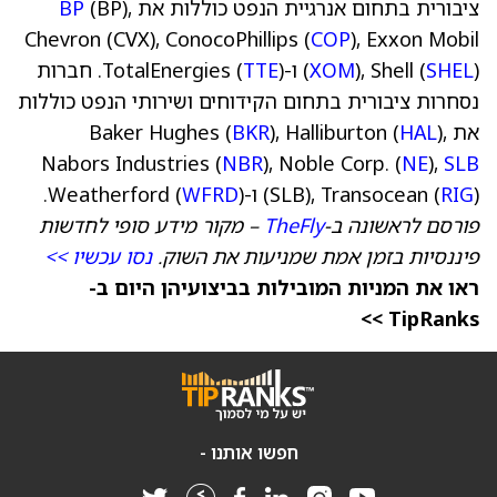
ציבורית בתחום אנרגיית הנפט כוללות את
(BP),
BP
Chevron (CVX), ConocoPhillips (
COP
), Exxon Mobil
) ו-TotalEnergies (
SHEL
), Shell (
XOM
(
TTE
). חברות
נסחרות ציבורית בתחום הקידוחים ושירותי הנפט כוללות
את Baker Hughes (
),
HAL
), Halliburton (
BKR
Nabors Industries (
NBR
), Noble Corp. (
NE
),
SLB
) ו-Weatherford (
RIG
(SLB), Transocean (
).
WFRD
פורסם לראשונה ב-
TheFly
– מקור מידע סופי לחדשות
פיננסיות בזמן אמת שמניעות את השוק.
נסו עכשיו >>
ראו את המניות המובילות בביצועיהן היום ב-
TipRanks >>
חפשו אותנו -