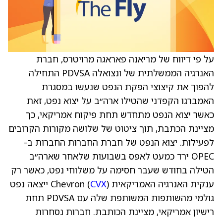
על פי דיווח של מריאנה פאראגה מרויטרס, חברת
האנרגיה הממשלתית של ונצואלה PDVSA התחילה
להפוך את קיצוצי הפקת הנפט שנעשו במסגרת
האמברגו הקפדני שהטילו ארה״ב על יצוא נפט, זאת
כאשר יצוא הנפט מתחדש תחת פיקוח אמריקאי, כך
מציינת הכתבת, תוך ציטוט של שלושה מקורות הקרובים
לפעילות. יצוא הנפט של חברת החברות החברות ב-
OPEC ירד כמעט לאפס בשבועות שלאחר שארה״ב
הטילה בחודש שעבר חסימה על משלוחי נפט, כאשר רק
ענקית האנרגיה האמריקאית Chevron (
CVX
) ייצאה נפט
גולמי מהשותפות המשותפת שלה עם PDVSA תחת
רישיון אמריקאי, מציינת הכותבת. חברות נסחרות