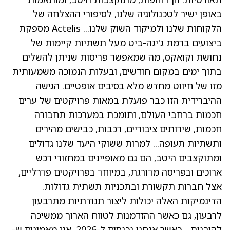
באופן ישיר לטכנולוגיה שלנו, לסיפורי ההצלחה של
הלקוחות שלנו ולמיקוד השוק שלנו... Actelis מספקת
ביצועים ברמת ג'יגה-ביט מעל תשתיות קיימות של
נחושת וקואקס, מה שמאפשר פריסות שניתן להשלים
בתוך ימים במקום חודשים, ובעלות הנמוכה משמעותית
מזו של חיווט מחדש מלא בסיבים אופטיים. הגישה
ההיברידית הזו כבר פועלת במאות פרויקטים של ערים
חכמות ברחבי העולם, ותומכת במערכות תחבורה
חכמות, שירותים ציבוריים, רכבות, כבישים מהירים
ותשתיות תעופה... למרות ששוקי היעד שלנו גדולים
ומתוקצבים היטב, הם גם מאופיינים במחזורי רכש
ארוכים ובפריסה מדורגת, במיוחד בפרויקטים פדרליים,
אצל חברות תקשורת ובתכניות תשתית גדולות.
הדינמיקות האלה יכולות ליצור תנודתיות מתרבעון
לרבעון, גם כאשר ההזדמנות לטווח הארוך ממשיכה
להיבנות... כאשר אנחנו נכנסים ל-2026, אנו מאמינים ש-