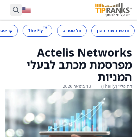
™
חדשות שוק ההון
וול סטריט
The Fly
קריפטו
Actelis Networks
מפרסמת מכתב לבעלי
המניות
דה פליי (TheFly)
13 בינואר 2026