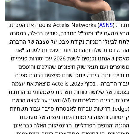
חברת Actelis Networks (
ASNS
) פרסמה את המכתב
הבא מטעם יו"ר ומנכ"ל החברה, טוביה בר-לב, במטרה
לתת לבעלי המניות נקודת מבט על מצבה של החברה,
ההתקדמות שלה וההזדמנויות העומדות לפניה. "אני
מאמין שאנחנו נכנסים לשנת 2026 עם יסודות פנימיים
משופרים ועם תנאי שוק חיצוניים שהולכים והופכים
חיוביים יותר. ביחד, ייתכן שהם מייצגים נקודת מפנה
עבור החברה... בסוף 2025, Actelis מוצאת את עצמה
בצומת של שלושה כוחות תשתית משמעותיים: הרחבת
יכולות הבינה המלאכותית (AI) והענן עד לקצה הרשת
(edge), דרישות גוברות לאבטחת סייבר עבור תשתיות
קריטיות, והאצה ביוזמות המודרניזציה של מערכות
ההגנה והגופים הפדרליים. הדינמיקות האלה כבר אינן
תאורטיות. הן דחופות, מתוקצבות היטב, ומותאמות