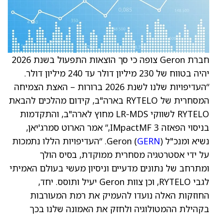
חברת Geron צופה כי סך הוצאות התפעול בשנת 2026
יהיה בטווח של 230 מיליון דולר עד 240 מיליון דולר.
“העדיפויות שלנו לשנת 2026 ברורות – האצת הצמיחה
המסחרית של RYTELO בארה"ב, קידום מהלכים להבאת
RYTELO לשווקי LR-MDS מחוץ לארה"ב, והתקדמות
בניסוי הפאזה 3 IMpactMF,” אמר הארוט סמרג'יאן,
נשיא ומנכ"ל Geron (
GERN
). “העדיפויות הללו נתמכות
על ידי אסטרטגיה מסחרית ממוקדת, בסיס הולך
ומתרחב של נתונים מדעיים וניסיון מעשי בעולם האמיתי
לגבי RYTELO, וכן צוות Geron יעיל ותוסס. יחד,
החוזקות האלה נועדו להעמיק את רמת המעורבות
בקהילת ההמטולוגיה ולחזק את האמונה שלנו בכך