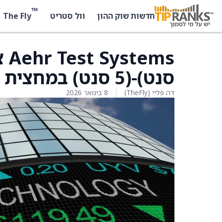
™
The Fly
חדשות שוק ההון
וול סטריט
סנט)-(5 סנט) במחצית השנייה של 2026
דה פליי (TheFly)
8 בינואר 2026