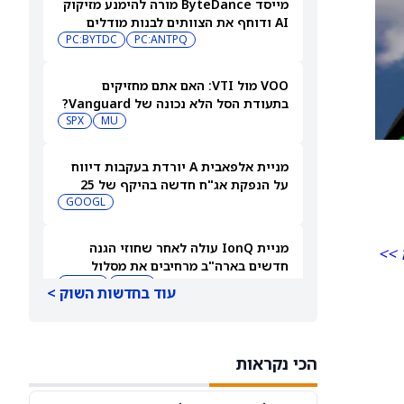
מייסד ByteDance מורה להימנע מזיקוק
AI ודוחף את הצוותים לבנות מודלים
מקוריים
PC:ANTPQ
PC:BYTDC
VOO מול VTI: האם אתם מחזיקים
בתעודת הסל הלא נכונה של Vanguard?
SPX
MU
מניית אלפאבית A יורדת בעקבות דיווח
על הנפקת אג"ח חדשה בהיקף של 25
מיליארד דולר שמעוררת חשש מגל
GOOGL
גיוסים
מניית IonQ עולה לאחר שחוזי הגנה
 >>
חדשים בארה"ב מרחיבים את מסלול
ההכנסות שלה
IONQ
DARPA
עוד בחדשות השוק >
מניית Oklo עולה לאחר שכור הניסוי
בטקסס הגיע לקריטיות לפני הדוח ב-7
הכי נקראות
באוגוסט
OKLO