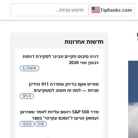
TipRanks.com
E) של (9
חדשות אחרונות
דניה סיבוס תקיים וובינר לסקירת דוחות
רבעון שני 2026
IL:DNYA
ספייס אקס בדיוק שחררה 911 מיליון
מניות — למה זה חשוב למשקיעים
SPCX
מדד S&P 500 רושם עליות לאחר שאיראן
ועומאן הגיעו ל'הסכם עקרוני' במצר
הורמוז
DIA
QQQ