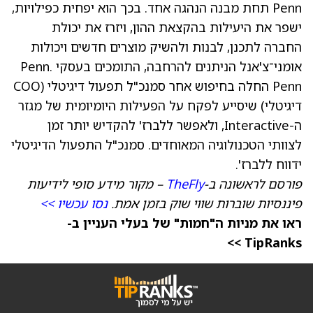
Penn תחת מבנה הנהגה אחד. בכך הוא יפחית כפילויות,
ישפר את היעילות בהקצאת ההון, ויזרז את יכולת
החברה לתכנן, לבנות ולהשיק מוצרים חדשים ויכולות
אומני־צ'אנל הניתנים להרחבה, התומכים בעסקי Penn.
Penn החלה בחיפוש אחר סמנכ"ל תפעול דיגיטלי (COO
דיגיטלי) שיסייע לפקח על הפעילות היומיומית של מגזר
ה-Interactive, ולאפשר ללברז' להקדיש יותר זמן
לצוותי הטכנולוגיה המאוחדים. סמנכ"ל התפעול הדיגיטלי
ידווח ללברז'.
פורסם לראשונה ב-
TheFly
– מקור מידע סופי לידיעות
פיננסיות שוברות שווי שוק בזמן אמת.
נסו עכשיו >>
ראו את מניות ה"חמות" של בעלי העניין ב-
TipRanks >>