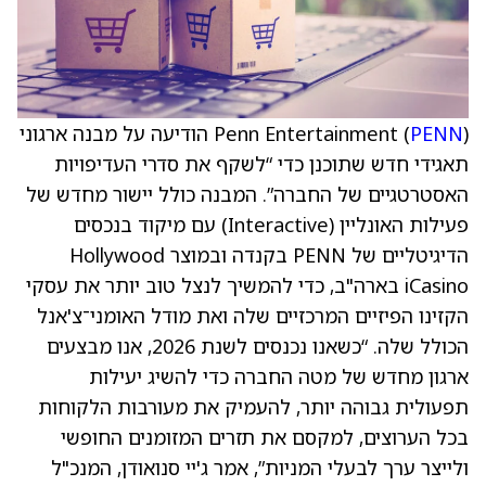
PENN
Penn Entertainment (
) הודיעה על מבנה ארגוני
תאגידי חדש שתוכנן כדי “לשקף את סדרי העדיפויות
האסטרטגיים של החברה”. המבנה כולל יישור מחדש של
פעילות האונליין (Interactive) עם מיקוד בנכסים
הדיגיטליים של PENN בקנדה ובמוצר Hollywood
iCasino בארה"ב, כדי להמשיך לנצל טוב יותר את עסקי
הקזינו הפיזיים המרכזיים שלה ואת מודל האומני־צ'אנל
הכולל שלה. “כשאנו נכנסים לשנת 2026, אנו מבצעים
ארגון מחדש של מטה החברה כדי להשיג יעילות
תפעולית גבוהה יותר, להעמיק את מעורבות הלקוחות
בכל הערוצים, למקסם את תזרים המזומנים החופשי
ולייצר ערך לבעלי המניות”, אמר ג'יי סנואודן, המנכ"ל