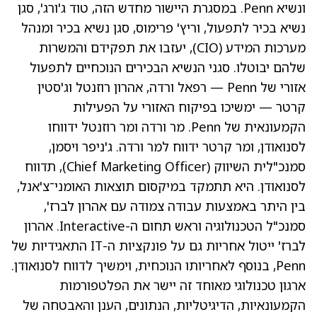
ונשיא Penn. במסגרת היישור מחדש הזה, טוד ג'ורג', סגן
נשיא בכיר לתפעול, וריץ' פרימוס, סגן נשיא בכיר ומנהל
מערכות המידע (CIO), יעזבו את תפקידם והמשרות
שלהם יבוטלו. סגני הנשיא הבכירים הנוכחיים לתפעול
אזורי של Penn — רפאל ורדה, אהרון רוזנטל וג'סטין
קרטר — ימשיכו בפיקוח האזורי על הפעילות
הקמעונאית של Penn. מר ורדה ומר רוזנטל ידווחו
לסנואודן, ומר קרטר ידווח למר ורדה. ג'ניפר ויסמן,
סמנכ"לית השיווק (Chief Marketing Officer), תדווח
לסנואודן. היא תתמקד במיקסום תוצאות האומני־צ'אנל,
בין היתר באמצעות עבודה צמודה עם אהרון לברז',
סמנכ"ל הטכנולוגיה וראש תחום ה-Interactive. אהרון
לברז' ייטול אחריות גם על פונקציות ה-IT התאגידיות של
Penn, בנוסף לאחריותו הנוכחית, וימשיך לדווח לסנואודן.
ארגון טכנולוגי מאוחד זה יישר את הפלטפורמות
הקמעונאיות, הדיגיטליות, הנתונים, הענן והאבטחה של