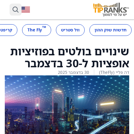
™
חדשות שוק ההון
וול סטריט
The Fly
קריפטו
שינויים בולטים בפוזיציות
אופציות ל-30 בדצמבר
דה פליי (TheFly)
30 בדצמבר 2025