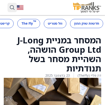
™
חדשות שוק ההון
וול סטריט
The Fly
קריפטו
המסחר במניית J-Long
Group Ltd הושהה,
השהיית מסחר בשל
תנודתיות
דה פליי (TheFly)
23 בדצמבר 2025