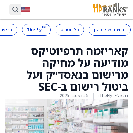
™
חדשות שוק ההון
וול סטריט
The Fly
קריפטו
קאריזמה תרפיוטיקס
מודיעה על מחיקה
מרישום בנאסד״ק ועל
ביטול רישום ב-SEC
דה פליי (TheFly)
5 בדצמבר 2025