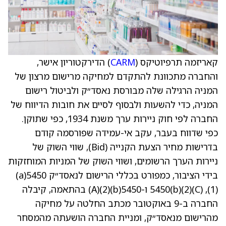
קאריזמה תרפיוטיקס (
CARM
) הדירקטוריון אישר,
והחברה מתכוונת להתקדם למחיקה מרישום מרצון של
המניה הרגילה שלה מבורסת נאסד״ק ולביטול רישום
המניה, כדי להשעות ולבסוף לסיים את חובות הדיווח של
החברה לפי חוק ניירות ערך משנת 1934, כפי שתוקן.
כפי שדווח בעבר, עקב אי-עמידה שפורסמה קודם
בדרישות מחיר הצעת הקנייה (Bid), שווי השוק של
ניירות הערך הרשומים, ושווי השוק של המניות המוחזקות
בידי הציבור, כמפורט בכללי הרישום לנאסד״ק 5450(a)
(1), 5450(b)(2)(C) ו-5450(b)(2)(A) בהתאמה, קיבלה
החברה ב-9 באוקטובר מכתב החלטה על מחיקה
מהרישום מנאסד״ק, ומניית החברה הושעתה מהמסחר