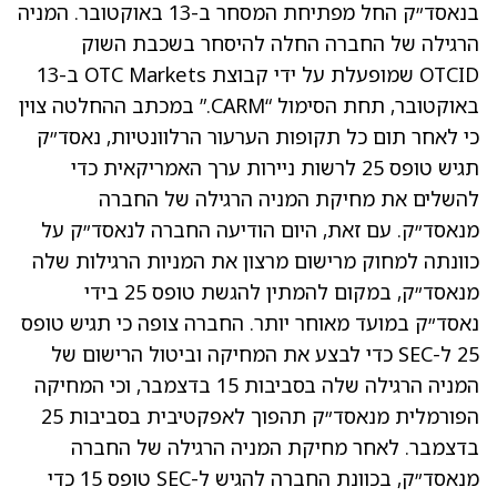
בנאסד״ק החל מפתיחת המסחר ב-13 באוקטובר. המניה
הרגילה של החברה החלה להיסחר בשכבת השוק
OTCID שמופעלת על ידי קבוצת OTC Markets ב-13
באוקטובר, תחת הסימול “CARM.” במכתב ההחלטה צוין
כי לאחר תום כל תקופות הערעור הרלוונטיות, נאסד״ק
תגיש טופס 25 לרשות ניירות ערך האמריקאית כדי
להשלים את מחיקת המניה הרגילה של החברה
מנאסד״ק. עם זאת, היום הודיעה החברה לנאסד״ק על
כוונתה למחוק מרישום מרצון את המניות הרגילות שלה
מנאסד״ק, במקום להמתין להגשת טופס 25 בידי
נאסד״ק במועד מאוחר יותר. החברה צופה כי תגיש טופס
25 ל-SEC כדי לבצע את המחיקה וביטול הרישום של
המניה הרגילה שלה בסביבות 15 בדצמבר, וכי המחיקה
הפורמלית מנאסד״ק תהפוך לאפקטיבית בסביבות 25
בדצמבר. לאחר מחיקת המניה הרגילה של החברה
מנאסד״ק, בכוונת החברה להגיש ל-SEC טופס 15 כדי