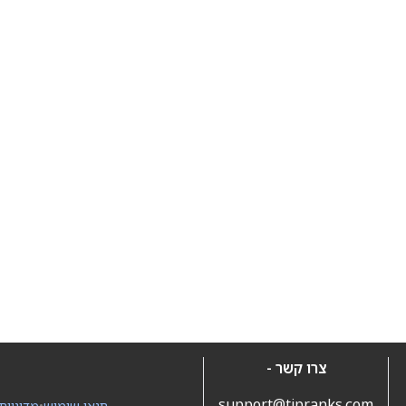
צרו קשר -
support@tipranks.com
תנאי שימוש
•
מדיניות