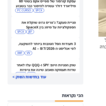
עסקת קורסור של ספייס אקס בשווי 60
מיליארד דולר עשויה להיסגר כבר בשבוע
הבא… אבל המותג Cursor עלול להיעלם
SPCX
PC:CURSO
מניית מעקב? ג'פריס גרופ שוקלת את
הספקולציות על מיזוג בין SpaceX
לטסלה
JEF
SPCX
3 תעודות הסל הטובות ביותר להשקעה,
חברה
לפי אנליסט ה-AI – 8/7/2026
IWF
VV
שוק המניות היום: SPY ו-QQQ עלו לאחר
שדוח תעסוקה מאכזב שינה את ציפיות
הריבית
DIA
QQQ
עוד בחדשות השוק >
מניות מחשוב קוונטי מזנקות כשוושינגטון
בוחנת הגדלת המימון ב-68%
הכי נקראות
QBTS
IONQ