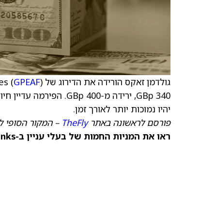
גולדמן זאקס הורידה את הדירוג של Great Portland Estates (
) מ'קנייה' ל'נייטרלי', עם
GPEAF
340 GBp, ירידה מ-400 p
יהיו נמוכות יותר לאורך זמן.
פורסם לראשונה באתר
TheFly
– המקור הסופי ל
ראו את המניות החמות של בעלי עניין ב-TipRanks >>