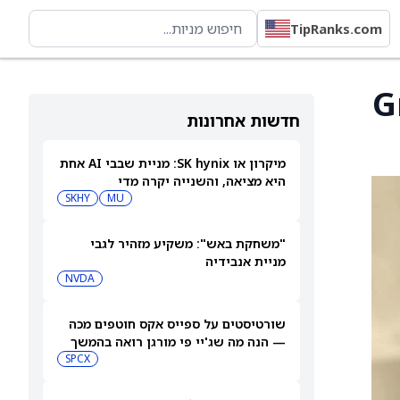
TipRanks.com
Great
חדשות אחרונות
מיקרון או SK hynix: מניית שבבי AI אחת
היא מציאה, והשנייה יקרה מדי
SKHY
MU
"משחקת באש": משקיע מזהיר לגבי
מניית אנבידיה
NVDA
שורטיסטים על ספייס אקס חוטפים מכה
— הנה מה שג'יי פי מורגן רואה בהמשך
SPCX