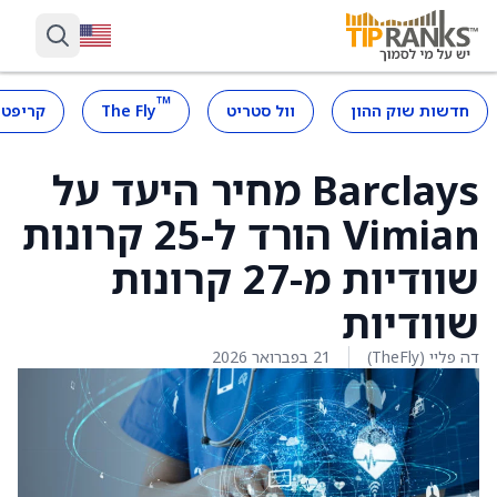
™
חדשות שוק ההון
וול סטריט
The Fly
קריפטו
Barclays מחיר היעד על
Vimian הורד ל-25 קרונות
שוודיות מ-27 קרונות
שוודיות
דה פליי (TheFly)
21 בפברואר 2026