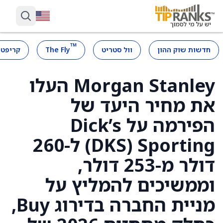
™
חדשות שוק ההון
וול סטריט
The Fly
קריפטו
Morgan Stanley העלו
את מחיר היעד של
הפירמה על Dick’s
Sporting ‏(DKS) ל-260
דולר מ-253 דולר,
וממשיכים להמליץ על
מניית החברה בדירוג Buy,