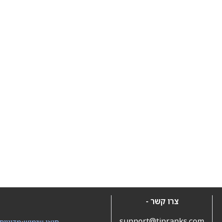
צרו קשר -
support@tipranks.com
תנאי שימוש
•
מדיניות