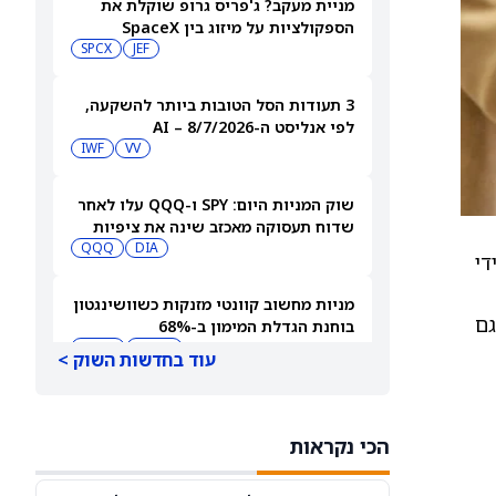
מניית מעקב? ג'פריס גרופ שוקלת את
הספקולציות על מיזוג בין SpaceX
לטסלה
JEF
SPCX
3 תעודות הסל הטובות ביותר להשקעה,
לפי אנליסט ה-AI – 8/7/2026
IWF
VV
שוק המניות היום: SPY ו-QQQ עלו לאחר
שדוח תעסוקה מאכזב שינה את ציפיות
הריבית
DIA
QQQ
‑ידי
מניות מחשוב קוונטי מזנקות כשוושינגטון
ת. הפירמה גם
בוחנת הגדלת המימון ב-68%
QBTS
IONQ
עוד בחדשות השוק >
המניות המובילות בעליות במדד S&P 500
היום, 7.8.26
הכי נקראות
QQQ
DIA