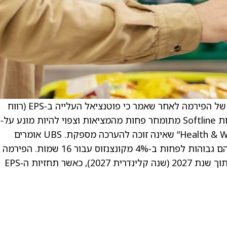
. ג’יי סול, אנליסט ב‑UBS, העלה את מחיר היעד של הפירמה לאחר שאמר כי פוטנציאל העלייה ב‑EPS (רווח
למניה) בשנת 2026 (שנה קלינדרית 2026) למניות Softline מתומחר פחות מהמציאות וצפוי להיות מונע על
צרכן אמריקאי חזק מהצפוי ומגמת “Health & Wellness 2.0” שאינה זוכה להערכה מספקת. UBS אומרים
למשקיעים במסמך מחקר כי תחזיות ה‑EPS שלהם גבוהות לפחות ב‑4% מקונצנזוס עבור 16 שמו
מוסיפים שהמומנטום ברווחים צפוי להימשך אל תוך שנת 2027 (שנה קלינדרית 2027), כאשר תחזיות ה‑EPS