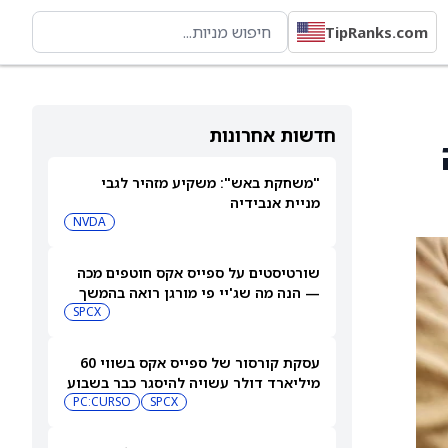
TipRanks.com
חדשות אחרונות
"משחקת באש": משקיע מזהיר לגבי
מניית אנבידיה
NVDA
שורטיסטים על ספייס אקס חוטפים מכה
— הנה מה שג'יי פי מורגן רואה בהמשך
SPCX
עסקת קורסור של ספייס אקס בשווי 60
מיליארד דולר עשויה להיסגר כבר בשבוע
הבא… אבל המותג Cursor עלול להיעלם
SPCX
PC:CURSO