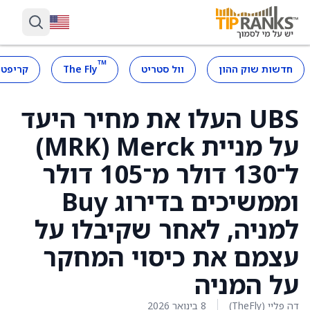
™
חדשות שוק ההון
וול סטריט
The Fly
קריפטו
UBS העלו את מחיר היעד
על מניית Merck ‏(MRK)
ל־130 דולר מ־105 דולר
וממשיכים בדירוג Buy
למניה, לאחר שקיבלו על
עצמם את כיסוי המחקר
על המניה
דה פליי (TheFly)
8 בינואר 2026