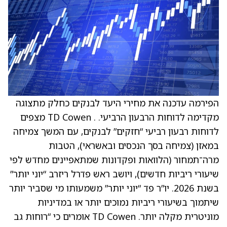
הפירמה עדכנה את מחירי היעד לבנקים כחלק מתצוגה
מקדימה לדוחות הרבעון הרביעי. . TD Cowen מצפים
לדוחות רבעון רביעי “חזקים” לבנקים, עם המשך צמיחה
במאזן (צמיחה בסך הנכסים ובאשראי), הטבות
מרה־תמחור (הלוואות ופקדונות שמתאפיינים מחדש לפי
שיעורי ריביות חדשים), ויושב ראש פדרל ריזרב “יוני יותר”
בשנת 2026. יו”ר פד “יוני יותר” משמעותו מי שסביר יותר
שיתמוך בשיעורי ריביות נמוכים יותר או במדיניות
מוניטרית מקלה יותר. TD Cowen אומרים כי “רוחות גב