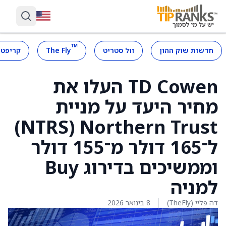
™
חדשות שוק ההון
וול סטריט
The Fly
קריפטו
TD Cowen העלו את
מחיר היעד על מניית
Northern Trust ‏(NTRS)
ל־165 דולר מ־155 דולר
וממשיכים בדירוג Buy
למניה
דה פליי (TheFly)
8 בינואר 2026