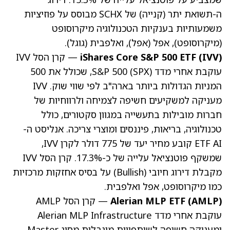
ה-תשואת יתר (קנייה) של SCHX מבוסס על פוזיציות
משמעותיות בענקיות הטכנולוגיה מיקרוסופט
(מיקרוסופט)
, אפל
(אפל)
, ואלפבית
(גוגל)
.
iShares Core S&P 500 ETF (IVV)
— קרן הסל IVV
עוקבת אחרי מדד S&P 500 (SPX), שכולל את 500
המניות הגדולות ביותר בארה"ב לפי שווי שוק. IVV
מעניקה למשקיעים חשיפה לצמיחה ולרווחיות של
חברות מובילות בתעשייה במגוון סקטורים, כולל
טכנולוגיה, בריאות, פיננסים ומוצרי צריכה. אנליסט ה-
ETF AI קובע מחיר יעד של 775 דולר לקרן IVV,
שמשקף פוטנציאל עלייה של כ-17.3%. קרן הסל IVV
מקבלת דירוג חיובי (Bullish) על בסיס אחזקות מרכזיות
כמו מיקרוסופט, אפל ואלפבית.
Alerian MLP ETF (AMLP)
— קרן הסל AMLP
עוקבת אחרי מדד Alerian MLP Infrastructure
ומעניקה חשיפה לשותפויות מוגבלות מסוג Master