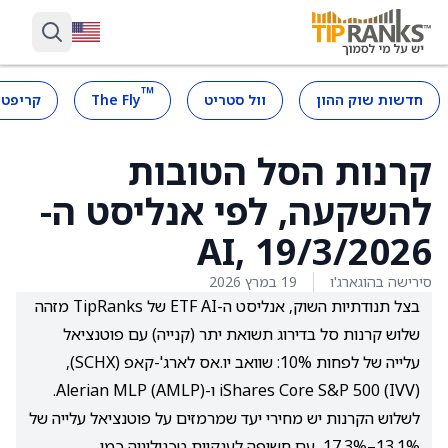
™
חדשות שוק ההון
וול סטריט
The Fly
קריפטו
קרנות הסל הטובות
להשקעה, לפי אנליסט ה-
AI, 19/3/2026
סירישה בהוגארג'ו
19 במרץ 2026
בצל תנודתיות השוק, אנליסט ה-ETF AI של TipRanks מזהה
שלוש קרנות סל בדירוג תשואת יתר (קנייה) עם פוטנציאל
עלייה של לפחות 10%: שוואב יו.אס לארג'-קאפ (SCHX),
iShares Core S&P 500 (IVV) ו-Alerian MLP (AMLP).
לשלוש הקרנות יש מחירי יעד שמרמזים על פוטנציאל עלייה של
13.1%–17.3%, עם חשיפה לענקיות טכנולוגיה כמו