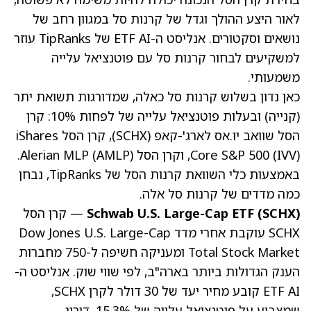
לאור היצע ההולך וגדל של קרנות סל במגוון רחב של
נושאים וסקטורים. אנליסט ה-ETF AI של TipRanks עוזר
למשקיעים לבחור קרנות סל עם פוטנציאל עלייה
משמעותי.
כאן נדון בשלוש קרנות סל כאלה, שמדורגות תשואת יתר
(קנייה) ובעלות פוטנציאל עלייה של לפחות 10%: קרן
הסל שוואב יו.אס לארג'-קאפ (SCHX), קרן הסל iShares
Core S&P 500 (IVV), וקרן הסל Alerian MLP (AMLP).
באמצעות כלי השוואת קרנות הסל של TipRanks, נבחן
כמה מדדים של קרנות סל אלה.
Schwab U.S. Large-Cap ETF (SCHX)
— קרן הסל
SCHX עוקבת אחרי מדד Dow Jones U.S. Large-Cap
Total Stock Market ומעניקה חשיפה ל-750 מחברות
הענק הגדולות ביותר בארה"ב, לפי שווי שוק. אנליסט ה-
ETF AI קובע מחיר יעד של 30 דולר לקרן SCHX,
שמצביע על פוטנציאל עלייה של 15.3%. דירוג