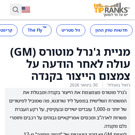
™
חדשות שוק ההון
וול סטריט
The Fly
קריפטו
מניית ג'נרל מוטורס (GM)
עולה לאחר הודעה על
צמצום הייצור בקנדה
ג'ואל באגלול
30 בינואר 2026
ג'נרל מוטורס מצמצמת את הייצור בקנדה ומבטלת את
המשמרת השלישית במפעל ליד טורונטו, מה שמוביל לפיטורים
של יותר מ-1,000 עובדים ישירים ובעקיפין, על רקע העברת
משרות לארה"ב ומכסים אמריקאיים גבוהים על רכבים וחומרי
גלם מקנדה.
למניית GM יש דירוג קונצנזוס של "קנייה מתונה" מ-17