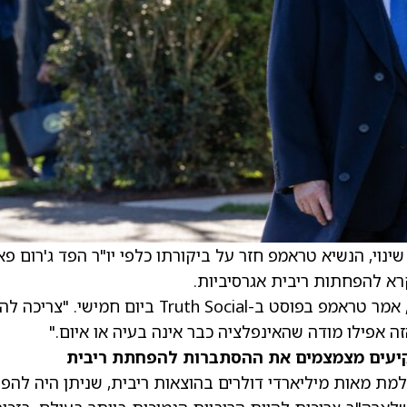
נוי, הנשיא
טראמפ
חזר על ביקורתו כלפי יו"ר הפד ג'רום פאו
רא להפחתות ריבית אגרסיביות.
"הוא פוגע במדינה שלנו ובביטחון הלאומי שלה", אמר טראמפ בפוסט ב-Truth Social ביום חמישי. "
ה אפילו מודה שהאינפלציה כבר אינה בעיה או איום."
קיעים מצמצמים את ההסתברות להפחתת ריבית
מת מאות מיליארדי דולרים בהוצאות ריבית, שניתן היה להפ