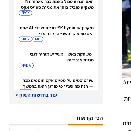
האם הגרוע מכול באמת כבר מאחורינו?
משקיע מוביל בוחן את מניית ספייס אקס
SPCX
מיקרון או SK hynix: מניית שבבי AI אחת
היא מציאה, והשנייה יקרה מדי
SKHY
MU
"משחקת באש": משקיע מזהיר לגבי
מניית אנבידיה
NVDA
שורטיסטים על ספייס אקס חוטפים מכה
ול,
— הנה מה שג'יי פי מורגן רואה בהמשך
SPCX
עוד בחדשות השוק >
צריכה להיות
עסקת קורסור של ספייס אקס בשווי 60
מיליארד דולר עשויה להיסגר כבר בשבוע
הכי נקראות
הבא… אבל המותג Cursor עלול להיעלם
SPCX
PC:CURSO
חית