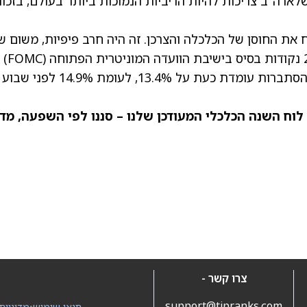
שלארה"ב צריכות להיות הריביות הנמוכות ביותר בעולם, בזכו
 את החוסן של הכלכלה והצרכן. זה היה חרב פיפיות, משום ש
גם הוריד את ההסתברות להפחתת ריבית של 25 נקודות בסיס בישיבת הוועדה המוניטרית הפתוחה (FOMC)
הבאה ב-18 במרץ. לפי כלי CME FedWatch, ההסתברות עומדת כעת על 13.4%, לעומת 14.9% לפני שבוע
לוח השנה הכלכלי
המעודכן שלנו – סננו לפי השפעה, מדי
צרו קשר -
support@tipranks.com
תנאי שימוש
•
מדיניות