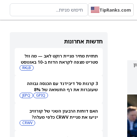
TipRanks.com
חדשות אחרונות
תחזית מחיר מניית רוקט לאב — מה וול
סטריט מצפה לקראת הדוח ב-10 באוגוסט
ן
RKLB
3 קרנות סל דיבידנד עם הכנסה גבוהה
שעוברות את רף התשואה של 8%
JEPQ
GPIQ
האם דוחות הרבעון השני של קורוויב
יניעו את מניית CRWV כלפי מעלה?
CRWV