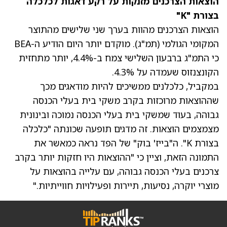
הוצאות הצרכנים מזנקות על רקע דאגות לכלכלה
בצורת "K"
הוצאות הצרכנים מהוות בערך שני שלישים מהתוצר
המקומי הגולמי (תמ"ג). מוקדם יותר היום הודיע ה-BEA
כי התמ"ג ברבעון השלישי צמח ב-4.4%, יותר מתחזית
הקונצנזוס שעמדה על 4.3%.
במקביל, כלכלנים ממשיכים להיות מודאגים מכך
שההוצאות מרוכזות בקרב משקי בית בעלי הכנסה
גבוהה, בעוד שמשקי בית בעלי הכנסה נמוכה ובינונית
מצמצמים הוצאות. זה מדגים תופעה שכונתה "כלכלה
בצורת K". ה"בייז' בוק" של הפד נראה כמאשר את
התמונה הזאת, וציין כי "ההוצאות היו חזקות יותר בקרב
צרכנים בעלי הכנסה גבוהה, עם עלייה בהוצאות על
מוצרי יוקרה, נסיעות, תיירות ופעילויות חווייתיות."