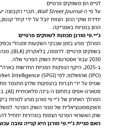
לגייס הון משווקים פרטיים.
על פי ה-
Wall Street Journal
, חברי הקבוצה יע
ההון במניות באמריקה.
ג'יי.פי מורגן מכוונת לשווקים פרטיים
המהלך מגיע בזמן שבנקי השקעות ומנהלי נכסים
בשווקים פרטיים. לדוגמה, בלאקרוק
(BLK)
2030 עבור אסטרטגיית השוק הפרטי שלה.
(IPO) שהושלמו, לפי S&P Global Market Intelligence
(SPGI)
סטארט-אפים בתחום ה-בינה מלאכותית (AI), בהובלת שחקניות גדולות כמו OpenAI ו-Anthropic.
המהלך האחרון של ג'יי.פי מורגן מגיע למרות ביק
שוק האשראי הפרטי הצומח במהירות יתחיל להרא
האם מניית ג'יי.פי מורגן היא קנייה טובה עכשי