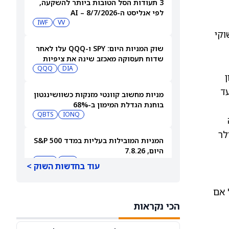
3 תעודות הסל הטובות ביותר להשקעה,
לפי אנליסט ה-AI – 8/7/2026
IWF
VV
וביל את תחום שוקי
שוק המניות היום: SPY ו-QQQ עלו לאחר
שדוח תעסוקה מאכזב שינה את ציפיות
הריבית
DIA
QQQ
דולר עד
מניות מחשוב קוונטי מזנקות כשוושינגטון
בוחנת הגדלת המימון ב-68%
QBTS
IONQ
ה
ארד דולר
המניות המובילות בעליות במדד S&P 500
היום, 7.8.26
QQQ
DIA
עוד בחדשות השוק >
האם העסקה בבריטניה מבשרת צרות?
שלם" אם
מניית פאראמונט סקיידנס
הכי נקראות
(NASDAQ:PSKY) עלתה בכל זאת
WBD
PSKY