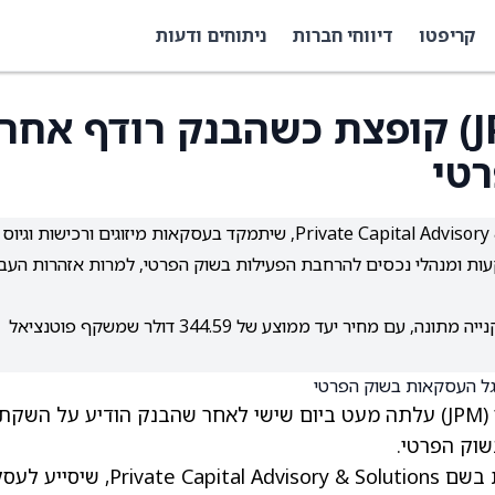
קריפטו
דיווחי חברות
ניתוחים ודעות
מניית ג'יי.פי מורגן (JPM) קופצת כשהבנק רודף אחר
טי
ג'יי.פי מורגן הקימה צוות ייעוץ חדש בשם Private Capital Advisory & Solutions, שיתמקד בעסקאות מיזוגים ורכישות ו
עות ומנהלי נכסים להרחבת הפעילות בשוק הפרטי, למרות אזהרות העב
מניית ג'יי.פי מורגן מדורגת בוול סטריט בקונצנזוס של קנייה מתונה, עם מחיר יעד ממוצע של 344.59 דולר שמשקף פוטנציאל
(JPM)
עלתה מעט ביום שישי לאחר שהבנק הודיע על השקת
שוק הפרטי.
הבנקאי הגדול ביותר בארה"ב אמר כי הקים צוות בשם ate Capital Advisory & Solutions