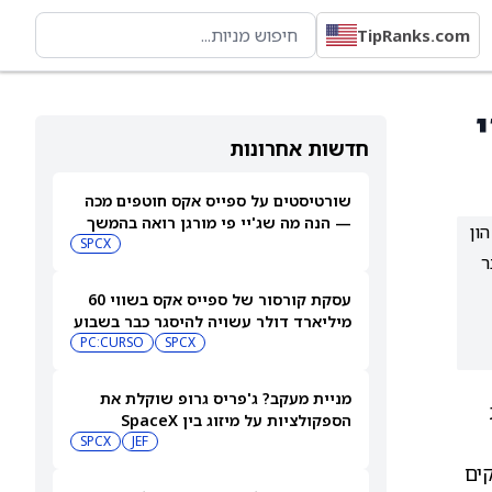
TipRanks.com
י
חדשות אחרונות
שורטיסטים על ספייס אקס חוטפים מכה
— הנה מה שג'יי פי מורגן רואה בהמשך
גיוס הון
SPCX
ר
עסקת קורסור של ספייס אקס בשווי 60
מיליארד דולר עשויה להיסגר כבר בשבוע
הבא… אבל המותג Cursor עלול להיעלם
SPCX
PC:CURSO
מניית מעקב? ג'פריס גרופ שוקלת את
הספקולציות על מיזוג בין SpaceX
לטסלה
JEF
SPCX
Priv, שיסייע לעסקים