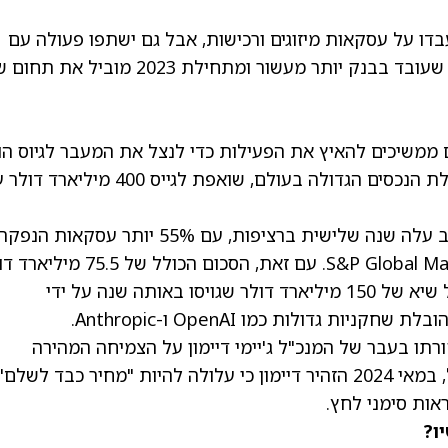
בדו על עסקאות מיזוגים ורכישות, אבל גם ישתפו פעולה עם
יחידת שוקי ההון. הצוות יובל על ידי קית' קנטון, שעובד בבנק יותר מעשור ומתחילת 2023 מ
 ממשיכים להאיץ את הפעילות כדי לנצל את המעבר לגיוס הון
, מנהלת הנכסים הגדולה בעולם, שואפת לגייס 400 מיליארד 
ב-2025, היקף הנפקות המניות החדשות בארה"ב עלה שנה שלישית ברציפות, עם 55% יותר עסקאות הנפק
. עם זאת, הסכום הכולל של 75.5 מילי
שגויס על ידי חברות בהנפקות שלהן מתגמד מול שיא של 150 מיליארד דולר שגויסו באותה שנה על ידי
ורתו בעבר של המנכ"ל ג'יימי דיימון על הצמיחה המהירה
והאקספוננציאלית של מגזר השוק הפרטי. למשל, במאי 2024 הזהיר דיימון כי עלולה להיות "מחיר כבד ל
ות סימני לחץ.
ו?