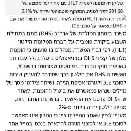
של קנייה מתונה למניית HLT, עם מחיר יעד ממוצע של
291.68 דולר למניה, המשקף פוטנציאל עלייה של 2.1%.
משרד ביטחון המולדת של ארה"ב (DHS) מתח בתחילת
השבוע ביקורת פומבית על חברת המלונות הילטון
(HLT)
. לפי דברי המשרד, מנהלים בו טוענים כי הזמנות
מלון של קציני DHS במיניאפוליס בוטלו בגלל עבודתם
באכיפת חוקי ההגירה. בפוסטים שפורסמו ברשת X,
האשים ה‑DHS את הילטון בכך שסירבה להעניק שירות
לסוכני ICE ולגורמי אכיפת הגירה, ושיתף צילומי מסך של
מיילים שנראו כמאשרים את ביטול ההזמנות. לאחר
שה‑DHS פרסם את ההאשמות ברשתות החברתיות,
מניית הילטון ירדה ביותר מ‑2%.
מעניין לציין שאחד המיילים ציין כי המלון אינו מאפשר
לסוכני ICE או לסוכני הגירה להתארח בנכס. במייל אחר