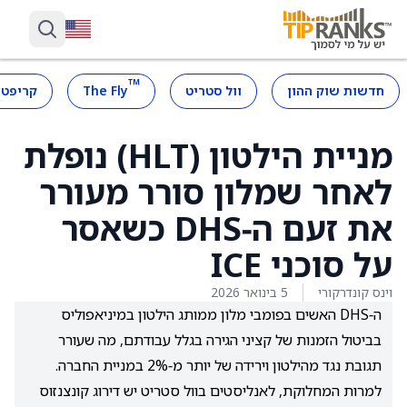
™
חדשות שוק ההון
וול סטריט
The Fly
קריפטו
מניית הילטון (HLT) נופלת
לאחר שמלון סורר מעורר
את זעם ה‑DHS כשאסר
על סוכני ICE
וינס קונדרקורי
5 בינואר 2026
ה‑DHS האשים בפומבי מלון ממותג הילטון במיניאפוליס
בביטול הזמנות של קציני הגירה בגלל עבודתם, מה שעורר
תגובת נגד מהילטון וירידה של יותר מ‑2% במניית החברה.
למרות המחלוקת, לאנליסטים בוול סטריט יש דירוג קונצנזוס