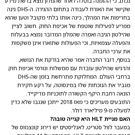
נכתב כי ההזמנה בוטלה לאחר שהמלון מצא ברשת מידע
שקישר את האורח לעבודה בתחום ההגירה. ה‑DHS גינה
בחריפות את המהלך, כינה אותו בלתי מקובל וטען שהוא
מפריע לפעילות שוטפת של אכיפת החוק. חשוב לציין
שהילטון הגיבה ואמרה שהמלון המדובר נמצא בבעלות
והפעלה עצמאיות, וכי הפעולות שתוארו אינן משקפות
את ערכי החברה.
בנוסף, דובר החברה אמר שהיא בודקת את הנושא,
והדגיש שהילטון עובדת עם ממשלות וגורמי אכיפת חוק
ברחבי העולם. המחלוקת מתרחשת בזמן שה‑DHS
מגביר את הנוכחות שלו במינסוטה, על רקע חקירת
הונאה רחבת היקף הקשורה לתוכניות מדיקייד.
התובעים מעריכים כי מאז 2018 ייתכן שנגבו שלא כדין
למעלה מ‑9 מיליארד דולר.
האם מניית HLT היא קנייה טובה?
במעבר לוול סטריט, לאנליסטים יש דירוג קונצנזוס של