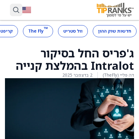
™
חדשות שוק ההון
וול סטריט
The Fly
קריפטו
ג'פריס החל בסיקור
Intralot בהמלצת קנייה
דה פליי (TheFly)
2 בדצמבר 2025