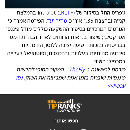
ג'פריס החל בסיקור של Intralot (
IRLTF
) בהמלצת
קנייה ובהצבת 1.35 אירו כ-
מחיר יעד
. הפירמה אמרה כי
הגורמים המרכזיים בסיפור ההשקעה כוללים מודל פיננסי
אטרקטיבי; שיפור בנראות הרווחים לאחר הבהרת המס
בבריטניה ובזכות חשיפה יציבה ללוטו; הזדמנויות
סינרגיה מהותיות בעלויות ובהכנסות; ופוטנציאל לעלייה
במכפילי השווי.
פורסם לראשונה ב-
TheFly
– המקור הסופי לחדשות
פיננסיות שוברות בזמן אמת שמניעות את השוק.
נסו
עכשיו>>
חפשו אותנו -