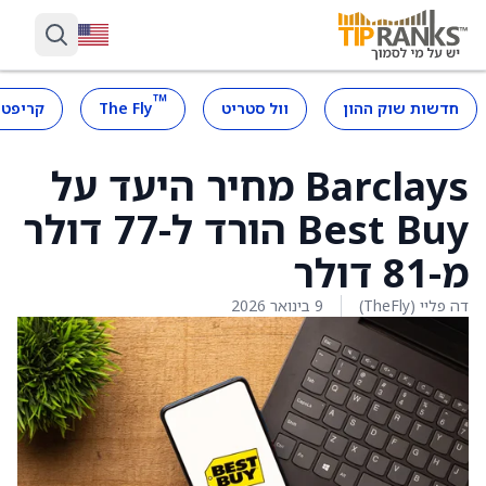
™
חדשות שוק ההון
וול סטריט
The Fly
קריפטו
Barclays מחיר היעד על
Best Buy הורד ל-77 דולר
מ-81 דולר
דה פליי (TheFly)
9 בינואר 2026